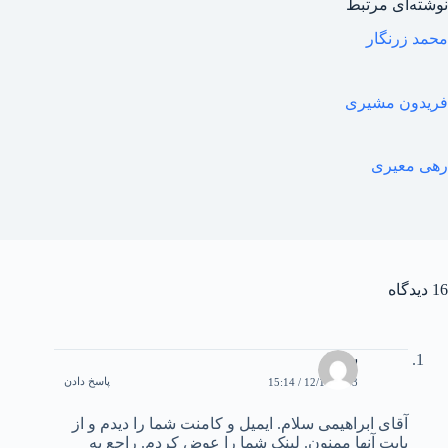
نوشته‌ای مرتبط
محمد زرنگار
فریدون مشیری
رهی معیری
16 دیدگاه
سيما
پاسخ دادن
12/10/2003 / 15:14
آقای ابراهيمی سلام. ايميل و کامنت شما را ديدم و از
بابت آنها ممنون. لينک شما را عوض کردم. راجع به