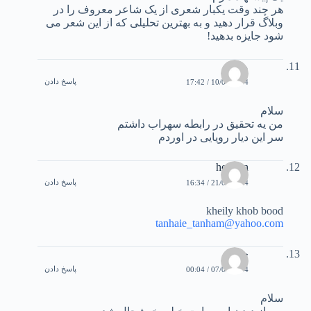
هر چند وقت يکبار شعری از يک شاعر معروف را در
وبلاگ قرار دهيد و به بهترين تحليلی که از اين شعر می
شود جايزه بدهيد!
مهدی
پاسخ دادن
10/04/2004 / 17:42
سلام
من يه تحقيق در رابطه سهراب داشتم
سر اين ديار رويايی در اوردم
hossein
پاسخ دادن
21/04/2004 / 16:34
kheily khob bood
tanhaie_tanham@yahoo.com
جابر
پاسخ دادن
07/05/2004 / 00:04
سلام