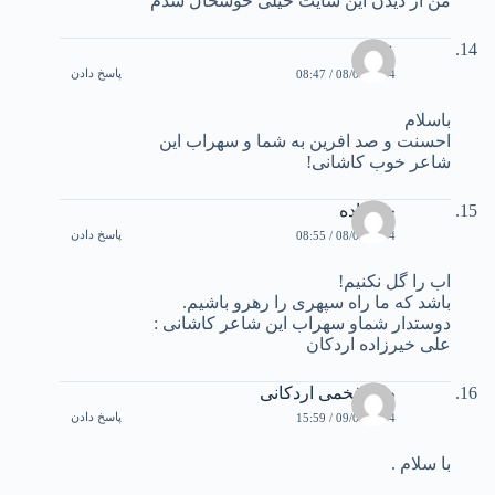
من از دیدن این سایت خیلی خوشحال شدم
علی
پاسخ دادن
08/05/2004 / 08:47
باسلام
احسنت و صد افرین به شما و سهراب این
شاعر خوب کاشانی!
خیرزاده
پاسخ دادن
08/05/2004 / 08:55
اب را گل نکنیم!
باشد که ما راه سپهری را رهرو باشیم.
دوستدار شماو سهراب این شاعر کاشانی :
علی خیرزاده اردکان
طه افخمی اردکانی
پاسخ دادن
09/05/2004 / 15:59
با سلام .