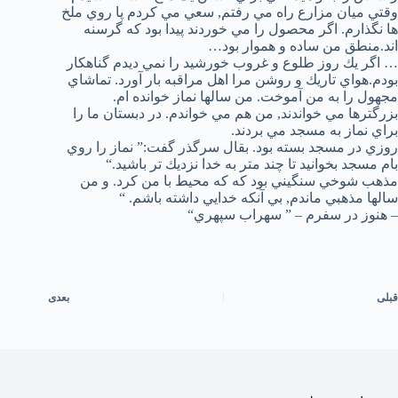
وقتي ميان مزارع راه مي رفتم, سعي مي كردم پا روي ملخ
ها نگذارم. اگر محصول را مي خوردند پيدا بود كه گرسنه
اند.منطق من ساده و هموار بود…
… اگر يك روز طلوع و غروب خورشيد را نمي ديدم گناهكار
بودم.هواي تاريك و روشن مرا اهل مراقبه بار آورد. تماشاي
مجهول را به من آموخت. من سالها نماز خوانده ام.
بزرگترها مي خواندند, من هم مي خواندم. در دبستان ما را
براي نماز به مسجد مي بردند.
روزي در مسجد بسته بود. بقال سرگذر گفت:” نماز را روي
بام مسجد بخوانيد تا چند متر به خدا نزديك تر باشيد.“
مذهب شوخي سنگيني بود كه كه محيط با من كرد. و من
سالها مذهبي ماندم, بي آنكه خدايي داشته باشم. “
– هنوز در سفرم – ” سهراب سپهري“
قبلی
بعدی