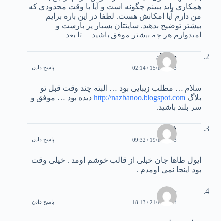
همکاری بايد ببينم چگونه است و آيا با وقت محدودی که
من دارم آْيا امکانش هست. لطفا در اين باره برايم
بيشتر توضيح بدهيد. سايتتان بسيار پر بارست و
اميدوارم هر چه بيشتر موفق باشيد….تا بعد….
دی داد
پاسخ دادن
15/10/2003 / 02:14
سلام … مطلب زيبايی بود … البته چند وقت قبل تو
بلاگ
http://nazbanoo.blogspot.com
دیده بود … موفق و
سر بلند باشید.
فرهاد
پاسخ دادن
19/10/2003 / 09:32
ایول طاها جان خیلی از قالب خوشم اومد . خیلی وقت
بود اینجا نمی اومدم .
سحر
پاسخ دادن
21/10/2003 / 18:13