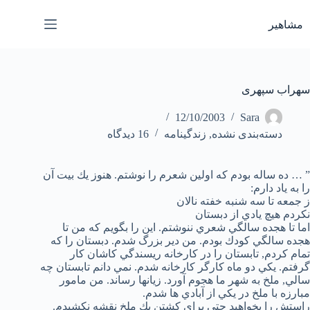
رش
ه
مشاهیر
حتوا
سهراب سپهری
12/10/2003
Sara
دسته‌بندی نشده
,
زندگینامه
16 دیدگاه
” … ده ساله بودم كه اولين شعرم را نوشتم. هنوز يك بيت آن
را به ياد دارم:
ز جمعه تا سه شنبه خفته نالان
نكردم هيچ يادي از دبستان
اما تا هجده سالگي شعري ننوشتم. اين را بگويم كه من تا
هجده سالگي كودك بودم. من دير بزرگ شدم. دبستان را كه
تمام كردم, تابستان را در كارخانه ريسندگي كاشان كار
گرفتم. يكي دو ماه كارگر كارخانه شدم. نمي دانم تابستان چه
سالي, ملخ به شهر ما هجوم آورد. زيانها رساند. من مامور
مبارزه با ملخ در يكي از آبادي ها شدم.
راستش را بخواهيد حتي براي كشتن يك ملخ نقشه نكشيدم.