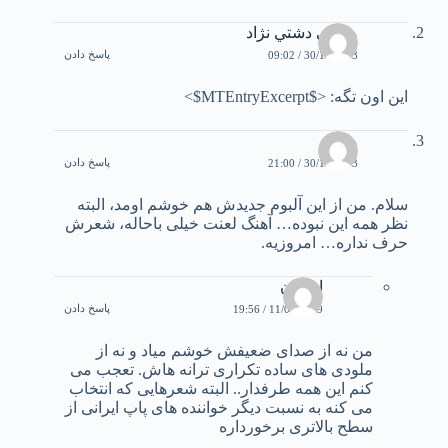
مجتبي دشتي نژاد
پاسخ دادن
30/12/2003 / 09:02
اين اون تگه: <$MTEntryExcerpt$>
مهدی
پاسخ دادن
30/12/2003 / 21:00
سلام. من از اين آلبوم جديدش هم خوشم اومد، البته
نظر همه اين نبوده… آهنگ لعنت خيلی باحاله، شعرش
حرف نداره… امروزيه.
اردوان
پاسخ دادن
11/06/2019 / 19:56
من نه از صدای ضعیفش خوشم میاد و نه از
ملودی های ساده تکراری ترانه هاش. تعجب می
کنم این همه طرفدار.. البته شعرهایی که انتخاب
می کنه به نسبت دیگر خواننده های پاپ ایرانی از
سطح بالاتری برخورداره