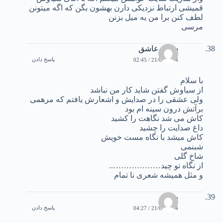
قمیشی ارتباط نزدیکی دارن بهشون بگن که اگه میتونن
لطف کنن برا من یه میل بزنن
مرسی
شبان عاشق
پاسخ دادن
21/02/2004 / 02:45
با سلام
از سياوش گفتن شايد کار من نباشد
ولی عشقی را در صدايش و اشعارش يافتم که مرهمی
برآتش درون سينه ام بود
کاش می شد نگاهت را کشيد
داغ صدايت را چشيد
کاش ميشد با نگاه مست خويش
شبنمی
شاخ گلی
از نگاه تو چيد………………..
و مثل هميشه شعری نا تمام
بهادر
پاسخ دادن
21/02/2004 / 04:27