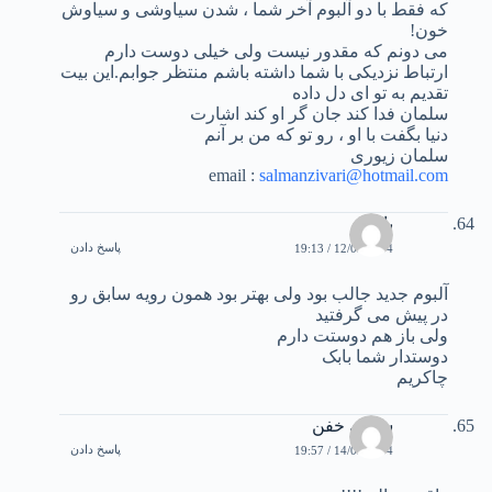
که فقط با دو آلبوم آخر شما ، شدن سیاوشی و سیاوش
خون!
می دونم که مقدور نیست ولی خیلی دوست دارم
ارتباط نزدیکی با شما داشته باشم منتظر جوابم.این بیت
تقدیم به تو ای دل داده
سلمان فدا کند جان گر او کند اشارت
دنیا بگفت با او ، رو تو که من بر آنم
سلمان زیوری
email :
salmanzivari@hotmail.com
بابک
پاسخ دادن
12/03/2004 / 19:13
آلبوم جديد جالب بود ولی بهتر بود همون رويه سابق رو
در پيش می گرفتيد
ولی باز هم دوستت دارم
دوستدار شما بابک
چاکريم
سامي خفن
پاسخ دادن
14/03/2004 / 19:57