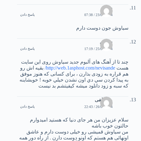
صمد
پاسخ دادن
23/01/2004 / 07:38
سياوش جون دوست دارم
حسین
پاسخ دادن
25/01/2004 / 17:19
چند تا از آهنگ های آلبوم جدید سیاوش روی این سایت
هست
http://web.1asphost.com/nevisande/
بقیه اش رو
هم قراره به زودی بذارن ، برای کسانی که هنوز موفق
به پیدا کردن سي دي اون نشدن خيلي خوبه ! خوبشاينه
كه سبه و زود دانلود ميشه كيفيتشم بد نيست
مصطفی
پاسخ دادن
26/01/2004 / 22:43
سلام عزیزان من هر جای دنیا که هستید امیدوارم
حالتون خوب باشه
من سیاوش قمیشی رو خیلی دوست دارم و عاشق
اونهائی هم هستم که اونو دوست دارن . از راه دور همه