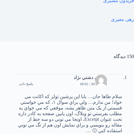
فریدون مشیری
رهی معیری
150 دیدگاه
مجتبي دشتي نژاد
پاسخ دادن
30/12/2003 / 09:01
سلام طاها جان… بابا اين پرشين تولز که اکانت مي
خواد! من ندارم… ولي براي سوال ۱، که مي خواستي
قسمتي از يک متن ظاهر بشه، موقعي که مي خواي يه
مطلب بفرستي تو وبلاگ، اون پايين صفحه يه کادر داره
تحت عنوان Excerpt، اونجا مي توني دو سه خط از
مقاله رو بنويسي و براي نمايش اون هم از تگ مي توني
استفاده کني 🙂 …