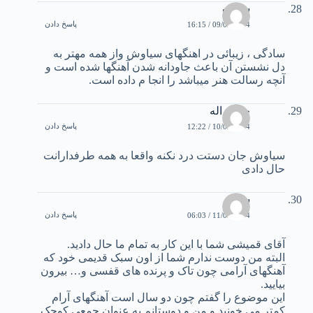
شهاب
پاسخ دادن
09/02/2004 / 16:15
سادگی ، زیبائی در اهنگهای سیاوش واز همه مهتر به
دل نشستن آن باعث جاودانه شدن آهنگها شده است و
آنچه رسالت هنر میباشد را انجا م داده است.
حجت اله
پاسخ دادن
10/02/2004 / 12:22
سیاوش جان دستت درد نکنه واقعا به همه طرفدارانت
حال دادی
سجاد
پاسخ دادن
11/02/2004 / 06:03
آقای قمیشی شما با این کار به تمام ما حال دادید.
البته من دوست ندارم شما از اون سبک قدیمی خود که
آهنگهای آرامی چون تاک و پرنده های قفسی و… بیرون
بیایید.
این موضوع را گفتم چون دو سال است آهنگهای آرام
کمتر می خونید و من و دوستانم به عنوان جمعی کوچک