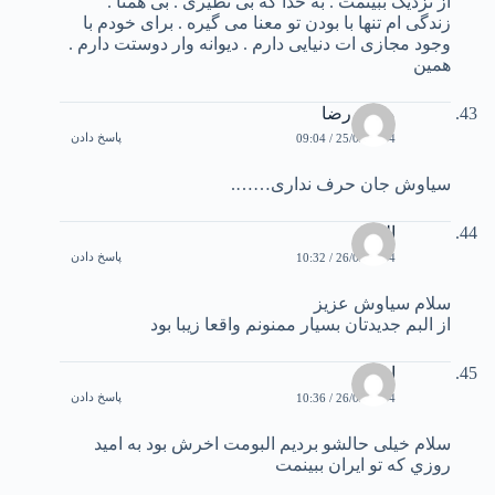
از نزديک ببينمت . به خدا که بی نظيری . بی همتا .
زندگی ام تنها با بودن تو معنا می گيره . برای خودم با
وجود مجازی ات دنيايی دارم . ديوانه وار دوستت دارم .
همين
محمد رضا
پاسخ دادن
25/02/2004 / 09:04
سياوش جان حرف نداری…….
الهام
پاسخ دادن
26/02/2004 / 10:32
سلام سیاوش عزیز
از البم جدیدتان بسیار ممنونم واقعا زیبا بود
ازاده
پاسخ دادن
26/02/2004 / 10:36
سلام خيلی حالشو برديم البومت اخرش بود به اميد
روزي که تو ایران ببینمت