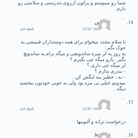
شما رو میبوسم و براتون آرزوی تندرستی و سلامتی رو
دارم .
قیطاس
پاسخ دادن
26/01/2004 / 22:55
با سلام مجدد میخوام برای همه دوستداران قمیشی یه
جوک بگم :
یه روز یه لر میره ساندویچی و میگه برام یه ساندویچ
بگیر . یارو میگه چی بگیرم ؟
لر میگه چی داری ؟
– بندری بذارم ؟
– نه ، خطیر بنه لنگش کن .
میدونم خیلی بی مزه بود ولی به خوبی خودتون ببخشید
دیگه .
soz
پاسخ دادن
26/01/2004 / 23:50
درخواست ترانه و آلبومها
hooman