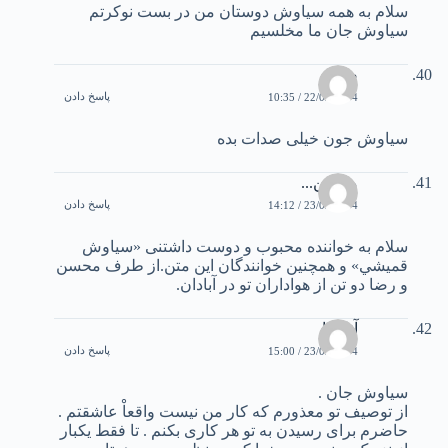
سلام به همه سياوش دوستان من در بست نوکرتم
سياوش جان ما مخلسيم
صادق
پاسخ دادن
22/02/2004 / 10:35
سياوش جون خيلی صدات بده
محسن...
پاسخ دادن
23/02/2004 / 14:12
سلام به خواننده محبوب و دوست داشتنی «سياوش
قميشي» و همچنين خوانندگان اين متن.از طرف محسن
و رضا دو تن از هواداران تو در آبادان.
آناهيتا
پاسخ دادن
23/02/2004 / 15:00
سياوش جان .
از توصيف تو معذورم که کار من نيست واقعاْ عاشقتم .
حاضرم برای رسيدن به تو هر کاری بکنم . تا فقط يکبار