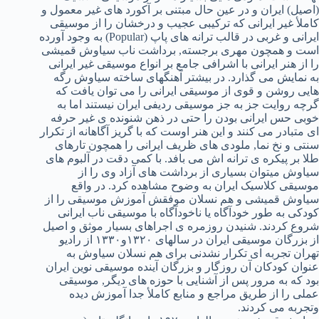
(اصیل) ایران و در عین حال مبتنی بر آکورد های غیر معمول و
کاملأ غیر ایرانی که ترکیبی عجیب و درخشان را از موسیقی
ایرانی و غربی در قالب ترانه های پاپ (Popular) به وجود آورده
است و همچون مهری برجسته, برداشت ناب سیاوش قمیشی
را از هنر ایرانی با اشرافی جامع بر انواع موسیقی غیر ایرانی
به نمایش می گذارد. در بیشتر آهنگهای ساخته سیاوش رگه
هایی روشن و قوی از موسیقی ایرانی را می توان یافت که
گرچه روایت جز به جز موسیقی ردیفی ایران نیستند اما به
خوبی حس ایرانی بودن را حتی در ذهن شنونده ی غیر حرفه
ای متبادر می کنند و این هنر اوست که با گریز آگاهانه از تکرار
سنتی و نخ نما, ملودی های ظریف ایرانی را همچون تارهای
طلا بر پیکره ی ترانه اش می بافد. با کمی دقت در آلبوم های
سیاوش میتوان بسیاری از برداشت های آزاد وی را از
موسیقی کلاسیک ایران به وضوح مشاهده کرد. در واقع
سیاوش قمیشی و هم نسلان موفقش آموزش موسیقی را از
کودکی به طور خودآگاه یا ناخودآگاه با موسیقی ناب ایرانی
شروع کردند. شنیدن روزمره ی اجراهای بسیار موثق و اصیل
از بزرگان موسیقی ایران در سالهای ۱۳۲۰و۱۳۳۰ از رادیو
تهران تجربه ای تکرار نشدنی برای هم نسلان سیاوش به
عنوان کودکان آن روزگار و بزرگان آینده موسیقی نوین ایران
بود که به مرور پس از آشنایی با حوزه های دیگر, موسیقی
عملی را از طریق مراجع و منابع کاملأ جدا آموزش دیده
وتجربه می کردند.