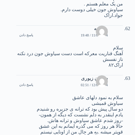
من یک معلم هستم .
سیاوش جون خیلی دوست دارم.
جواد.اراک
مرضيه
پاسخ دادن
11/03/2004 / 19:48
سلام
آهنگ قناریت معرکه است دست سياوش جون درد نکنه
ناز نفسش
اراک۸۲
سلمان زيوری
پاسخ دادن
12/03/2004 / 02:51
سلام به نمود دلهای عاشق
سیاوش قمیشی
دو سال پیش بود که ترانه ی جزیره رو شنیدم
یادم اینقدر به دلم نشست که دیگه از همون-
-روز شدم عاشق سیاوش و ترانه هاش.
حالا هر روز که می گذره ایمانم به این عشق
قویتر میشه .به هر حال من از اونایی نیستم