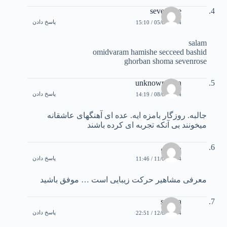
sevenrose
پاسخ دادن
05/01/2004 / 15:10
salam
omidvaram hamishe secceed bashid
ghorban shoma sevenrose
unknown man
پاسخ دادن
08/01/2004 / 14:19
جالبه. روزگار بامزه ايه. عده ای آهنگهای عاشقانه
ميخونند بی آنکه تجربه ای کرده باشند
روشن
پاسخ دادن
11/01/2004 / 11:46
معرفی مشاهیر حرکت زيبايی است … موفق باشيد
samira
پاسخ دادن
12/01/2004 / 22:51