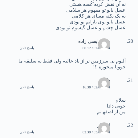
نه آن نقش کریه َغُصه هستی
عسل بانو تو مفهوم هر سلامی
به یک نکته معنای هر کلامی
عسل بانو بوی بارانم تو بودی
عسل چشم و عسل گیسوم تو بودی
رویا فایضی زاده
پاسخ دادن
02/02/2004 / 00:12
آلبوم بی سرزمین تر از باد عالیه ولی فقط به سلیقه ما
جوونا میخوره !!!
دانیال
پاسخ دادن
02/02/2004 / 16:38
سلام
خوبی دادا
من از اصفهانم
احسان
پاسخ دادن
03/02/2004 / 02:39