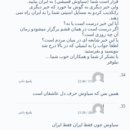
قرار است شما {سياوش قميشي} به ايران بياييد.
ولی خبر ديگری به گوش ما خورد که خبر ديگری
راتکذیب کردو به مسايل امنيتی شما را به ايران راه نمی
دهند.
آيا اين خبر درست است يا نه؟
اگر درست است در همان قشم برگزار ميشودو زمان
آن چه روزی است؟
يا اين خبر شايعه ای در ميان مردم است؟
لطفآ جواب را به ايميلی که در بالا درج شد
بنويسيد و بفرستيد.
با تشکر از شما و همکاران خوب شما…
نيلوفر
فرزاد
پاسخ دادن
17/02/2004 / 22:40
همين بس که سياوش حرف دل عاشقان است
اميد
پاسخ دادن
18/02/2004 / 21:58
سياوش جون فقط ايران فقط ايران