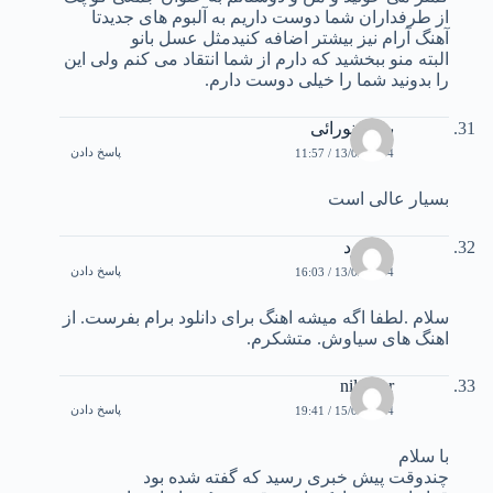
از طرفداران شما دوست داریم به آلبوم های جدیدتا
آهنگ آرام نیز بیشتر اضافه کنیدمثل عسل بانو
البته منو ببخشید که دارم از شما انتقاد می کنم ولی این
را بدونید شما را خیلی دوست دارم.
بهنام نورائی
پاسخ دادن
13/02/2004 / 11:57
بسیار عالی است
مسعود
پاسخ دادن
13/02/2004 / 16:03
سلام .لطفا اگه ميشه اهنگ برای دانلود برام بفرست. از
اهنگ های سياوش. متشکرم.
niloofar
پاسخ دادن
15/02/2004 / 19:41
با سلام
چندوقت پیش خبری رسید که گفته شده بود