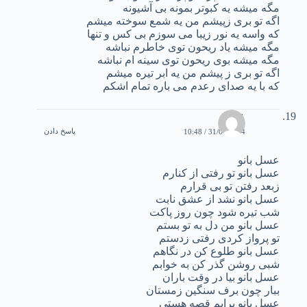
مگه میشه یه کبوتر بمونه بی آشیونه
اگه تو بری زپیشم من یه شمع سوخته میشم
که واسه یه نور زیبا می سوزم بی کس و تنها
مگه میشه یاد ریحون توی خاطرم نباشه
مگه میشه بوی ریحون توی سینه ام نباشه
اگه تو بری ز پیشم من یه ابر تیره میشم
که با یه صدای رعدم می باره تمام اشکم
علی
پاسخ دادن
31/01/2004 / 10:48
عسل بانو
عسل بانو تو رفتی از کنارم
زبعد رفتن تو بی قرارم
عسل بانو نشد از عشق نابت
شب تیره شود چون روز پاکت
عسل بانو من دل به تو بستم
تو پرواز کردی رفتی زدستم
عسل بانو طلوع کن در نگاهم
شبی روشن گذر کن به خوابم
عسل بانو بیا در وقت باران
ببار چون برف سنگین زمستان
عسل بانو برایم قِصه هستی