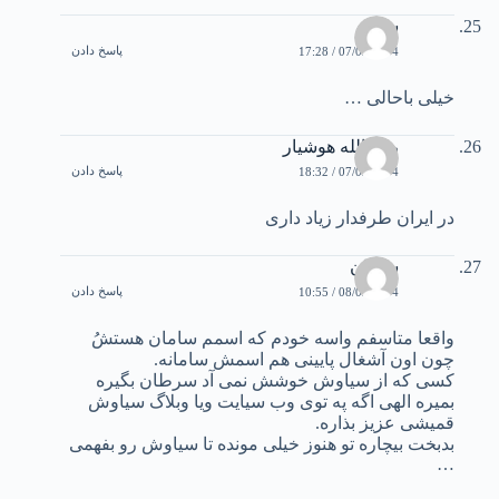
سعید
پاسخ دادن
07/02/2004 / 17:28
خيلی باحالی …
روح الله هوشیار
پاسخ دادن
07/02/2004 / 18:32
در ایران طرفدار زیاد داری
سامان
پاسخ دادن
08/02/2004 / 10:55
واقعا متاسفم واسه خودم که اسمم سامان هستشُ
چون اون آشغال پايينی هم اسمش سامانه.
کسی که از سياوش خوشش نمی آد سرطان بگيره
بميره الهی اگه په توی وب سيايت ويا وبلاگ سياوش
قميشی عزيز بذاره.
بدبخت بيچاره تو هنوز خيلی مونده تا سياوش رو بفهمی
…