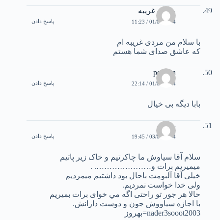
مردی غریبه
پاسخ دادن
01/03/2004 / 11:23
با سلام من مردی غریبه ام
که عاشق صدای شما هستم
pejman
پاسخ دادن
01/03/2004 / 22:14
بابا ديگه بی خيال
بهروز
پاسخ دادن
03/03/2004 / 19:45
سلام آقا سياوش ما چاکرتيم و خاک زير پاتيم
ميميريم برات و…………………. .
خيلی آقا آلبومت باحال بود داشتيم ميمرديم
ولی خدا خواست نمرديم.
حالا هر جور تو راحتی اگه مي خوای برات بميريم
با اجازه سياووش جون و دوست دارانش.
nader3sooot2003=بهروز