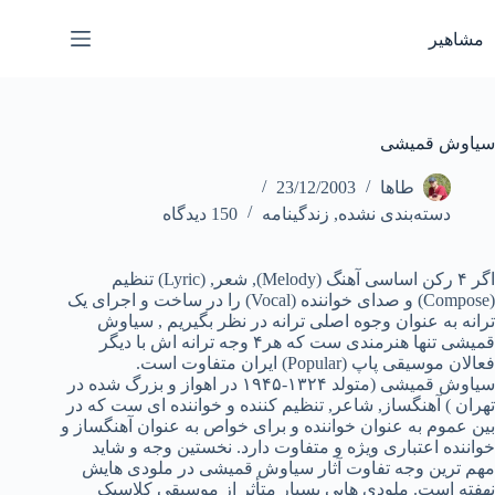
رش
ه
مشاهیر
حتوا
سیاوش قمیشی
طاها
23/12/2003
دسته‌بندی نشده
,
زندگینامه
150 دیدگاه
اگر ۴ رکن اساسی آهنگ (Melody), شعر, (Lyric) تنظیم
(Compose) و صدای خواننده (Vocal) را در ساخت و اجرای یک
ترانه به عنوان وجوه اصلی ترانه در نظر بگیریم , سیاوش
قمیشی تنها هنرمندی ست که هر۴ وجه ترانه اش با دیگر
فعالان موسیقی پاپ (Popular) ایران متفاوت است.
سیاوش قمیشی (متولد ۱۳۲۴-۱۹۴۵ در اهواز و بزرگ شده در
تهران ) آهنگساز, شاعر, تنظیم کننده و خواننده ای ست که در
بین عموم به عنوان خواننده و برای خواص به عنوان آهنگساز و
خواننده اعتباری ویژه و متفاوت دارد. نخستین وجه و شاید
مهم ترین وجه تفاوت آثار سیاوش قمیشی در ملودی هایش
نهفته است. ملودی هایی بسیار متأثر از موسیقی کلاسیک