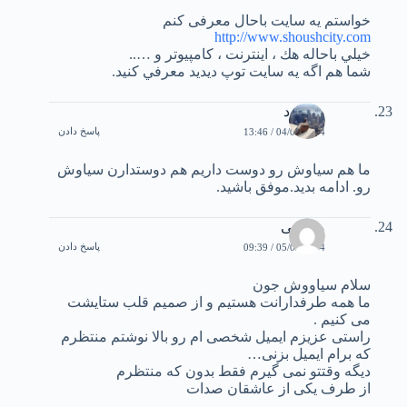
خواستم يه سايت باحال معرفی کنم
http://www.shoushcity.com
خيلي باحاله هك ، اينترنت ، كامپيوتر و …..
شما هم اگه يه سايت توپ ديديد معرفي كنيد.
مسعود
پاسخ دادن
04/02/2004 / 13:46
ما هم سياوش رو دوست داريم هم دوستدارن سياوش
رو. ادامه بديد.موفق باشيد.
مرتضی
پاسخ دادن
05/02/2004 / 09:39
سلام سياووش جون
ما همه طرفدارانت هستيم و از صمیم قلب ستایشت
می کنیم .
راستی عزیزم ایمیل شخصی ام رو بالا نوشتم منتظرم
که برام ایمیل بزنی…
دیگه وقتتو نمی گیرم فقط بدون که منتظرم
از طرف یکی از عاشقان صدات