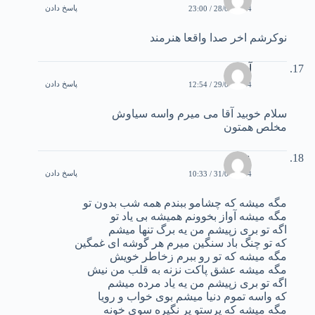
پاسخ دادن
28/01/2004 / 23:00
نوكرشم اخر صدا واقعا هنرمند
آرش
پاسخ دادن
29/01/2004 / 12:54
سلام خوبید آقا می میرم واسه سیاوش
مخلص همتون
علی
پاسخ دادن
31/01/2004 / 10:33
مگه میشه که چشامو ببندم همه شب بدون تو
مگه میشه آواز بخوونم همیشه بی یاد تو
اگه تو بری زپیشم من یه برگ تنها میشم
که تو چنگ باد سنگین میرم هر گوشه ای غمگین
مگه میشه که تو رو ببرم زخاطر خویش
مگه میشه عشق پاکت نزنه به قلب من نیش
اگه تو بری زپیشم من یه یاد مرده میشم
که واسه تموم دنیا میشم بوی خواب و رویا
مگه میشه که پرستو پر نگیره سوی خونه