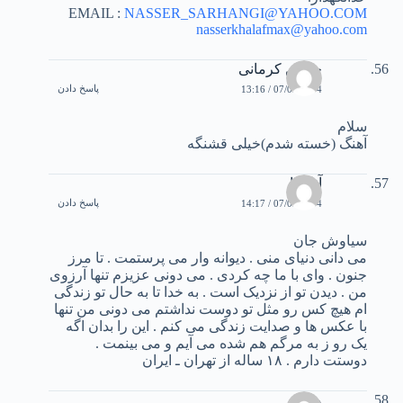
EMAIL :
NASSER_SARHANGI@YAHOO.COM
nasserkhalafmax@yahoo.com
حسین کرمانی
پاسخ دادن
07/03/2004 / 13:16
سلام
آهنگ (خسته شدم)خیلی قشنگه
آناهيتا
پاسخ دادن
07/03/2004 / 14:17
سياوش جان
می دانی دنيای منی . ديوانه وار می پرستمت . تا مرز
جنون . وای با ما چه کردی . می دونی عزيزم تنها آرزوی
من . ديدن تو از نزديک است . به خدا تا به حال تو زندگی
ام هيچ کس رو مثل تو دوست نداشتم می دونی من تنها
با عکس ها و صدايت زندگی می کنم . اين را بدان اگه
يک رو ز به مرگم هم شده می آيم و می بينمت .
دوستت دارم . ۱۸ ساله از تهران ـ ايران
وحید