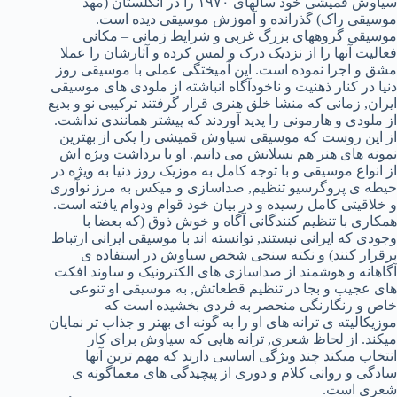
سیاوش قمیشی خود سالهای ۱۹۷۰ را در انگلستان (مهد
موسیقی راک) گذرانده و آموزش موسیقی دیده است.
موسیقی گروههای بزرگ غربی و شرایط زمانی – مکانی
فعالیت آنها را از نزدیک درک و لمس کرده و آثارشان را عملا
مشق و اجرا نموده است. این آمیختگی عملی با موسیقی روز
دنیا در کنار ذهنیت و ناخودآگاه انباشته از ملودی های موسیقی
ایران, زمانی که منشا خلق هنری قرار گرفتند ترکیبی نو و بدیع
از ملودی و هارمونی را پدید آوردند که پیشتر همانندی نداشت.
از این روست که موسیقی سیاوش قمیشی را یکی از بهترین
نمونه های هنر هم نسلانش می دانیم. او با برداشت ویژه اش
از انواع موسیقی و با توجه کامل به موزیک روز دنیا به ویژه در
حیطه ی پروگرسیو تنظیم, صداسازی و میکس به مرز نوآوری
و خلاقیتی کامل رسیده و در بیان خود قوام ودوام یافته است.
همکاری با تنظیم کنندگانی آگاه و خوش ذوق (که بعضا با
وجودی که ایرانی نیستند, توانسته اند با موسیقی ایرانی ارتباط
برقرار کنند) و نکته سنجی شخص سیاوش در استفاده ی
آگاهانه و هوشمند از صداسازی های الکترونیک و ساوند افکت
های عجیب و بجا در تنظیم قطعاتش, به موسیقی او تنوعی
خاص و رنگارنگی منحصر به فردی بخشیده است که
موزیکالیته ی ترانه های او را به گونه ای بهتر و جذاب تر نمایان
میکند. از لحاظ شعری, ترانه هایی که سیاوش برای کار
انتخاب میکند چند ویژگی اساسی دارند که مهم ترین آنها
سادگی و روانی کلام و دوری از پیچیدگی های معماگونه ی
شعری است.