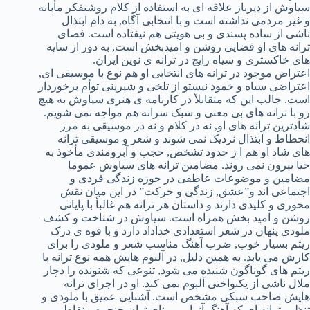
سیاوش از دیرباز علاقه ای به استفاده از کلام روشنفکر مأبانه
و غیر مردمی نداشته است و با انتخابی آگاه, به دام ابتذال
ناشی از ساده پسندی و بی هویتی هم نیفتاده است. فضای
ترانه های او فضایی روشن و امیدبخش است, به دور از سایه
های خاکستری و سیاه رایج در ترانه ی نوین ایران.
اعتراض موجود در ترانه های انتخابی او هم نوع با موسیقی ای,
اعتراضی سیاه و خمود نیستو از تلخی و شیرینی توأم برخوردار
است. جالب این که متقابلأ در کارنامه ی هنری سیاوش به هیچ
رو با ترانه های بی معنی و سبک سرانه هم مواجه نمی شویم.
شادترین ترانه های او, نه در کلام و نه در موسیقی به مرز
انحطاط و ابتذال نزدیک نمی شوند و شعر و موسیقی ترانه
های شاد او هم ا ز حدود تشخص, حجب و آبرومندی مأخوذ به
حیا بیرون نمی روند. مضامین ترانه های سیاوش عموما
مضامین و موضوعات عاطفی در حوزه زندگی فردی و
اجتماعی اند و”عشق, زندگی و حرکت” در این میان نقش
محوری و کلیدی دارند و داستان هر ترانه هم غالبأ با پایانی
روشن و امید بخش همراه است. سیاوش در شناخت و کشف
ملودی پنهان در شعر استعدادی خداداد دارد و با قوه ی درک
ریتم بسیار خوب, ضرب آهنگ مناسب شعر و ملودی را برای
کارش می یابد. به همین دلیل, در آلبوم هایش همه نوع ترانه با
ریتم های گوناگون شنیده می شود, تنوعی که شنونده را دچار
ملال ناشی از یکنواختی آلبوم نمی کند. او در اجرای ترانه
هایش صاحب سبکی مشخص است. آشنایی عمیق با ملودی و
تنظیم ترانه ای که آهنگ آنرا بر مبنای توان حنجره و نقاط