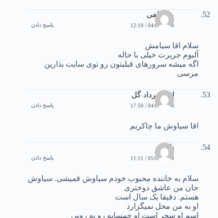
مصطفی
پاسخ دادن
04/03/2004 / 12:10
سلام اقا سیامش
آلبوم جریرت خیلی با حاله
اگه میشه سرورهای قبلیتون رو توی سایت بذارین
مرسی
اقا مهرداد گل
پاسخ دادن
04/03/2004 / 17:50
اقا سیاوش ما چاکریم
ناصر
پاسخ دادن
05/03/2004 / 11:11
سلام به خاننده محبوب خودم سیاوش قمیشی. سیاوش
جان من عاشق دوختری
هستم. دقیقا یک سال است
او به من محل نمیگزارد
اسم او سحر است او حمسایه رو به رویی