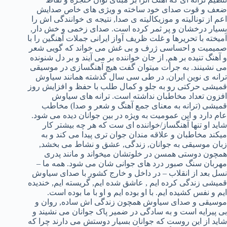
ضعف و قوت صدای خود ساخته و ویژی های خاص صدایش
اعم از تونالیته و موزیکالیته ی صدا, نتیجه ی خوانندگی اش را
بسیار درخشان و پر ثمر کرده است. صدای زخمی و خش دار,
آمیخته با تحریرها و غلت ظریف آواز ایرانی جملات آهنگین را با
صمیمیت و احساسی ژرف و بی غش می خواند که گویی شعر
و آهنگ تنیده بر هم, از جان خواننده بر می آیند و بر دل شنونده
می نشینند. به جرأت میتوان گفت هیچ آهنگسازی در موسیقی
ترانه ی نوین ایران, در طی سی سال گذشته همانند سیاوش
قمیشی حرکتی رو به جلو و کمال طلب با حفظ و افزایش روز
افزون تعداد مخاطبان نداشته است. ترانه های سیاوش
قمیشی (ترانه به معنای جمع آهنگ و شعر و صدا) مخاطب
عام دارد و این عمومیت به ویژه در بین جوانان دیده می شود.
شاید او تنها آهنگساز/خواننده ای ست که هر چه بیشتر کار
میکند مخاطبان و علاقه مندان جوان تری پیدا می کند و به
زبان موسیقی به جوانان, زندگی, عشق و نشاط می بخشد,
همچون دوستی همسن در خلوتشان میخواند و مانند پدری
مهربان سنگ صبور درد های جوانی شان می شود. همه ما –
نسل بعد از انقلاب – در داخل و خارج کشور با صدای سیاوش
قمیشی زندگی کرده ایم , عاشق شده ایم, گریسته ایم, خندیده
ایم و نفس کشیده ایم. با او بوده ایم و او با ما بوده است.
موسیقی و صدای سیاوش همچون زندگی اش ساده, روان و
بی پیرایه است و به سادگی در ضمیر پاک جوانان می نشیند و
شاید از این روست که جوانان بسیار دوستش می دارند چرا که