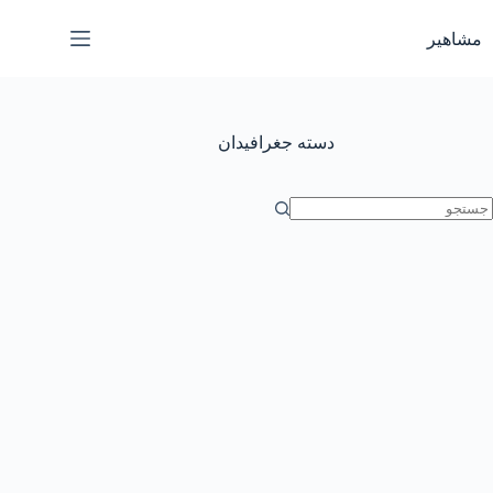
رش
ه
مشاهیر
حتوا
دسته
جغرافیدان
دون
تیجه