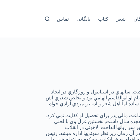
ان
شعر
کتاب
بایگانی
تماس
شت. سالهاي در استانبول و روزگاري در اتحاد
شمسي در مسکو اتفاق افتاد. نام او ابوالقاسم الهامي بود و تخلص شعري اش
ي ميباشد. پدرش کشاورزي ساده اما اهل شعر و ادب و مردي آزادي خواه
بضاعت مالي پدر براي تحصيل او کفايت نمي کرد.
از هجده سال داشت, نخستين غزل وي با لحني
 سر زبانها انداخت. لاهوتي در انقلاب
 آن زمان زير نظر سوئديها اداره ميشد. رئيس
رم اقدام به خرابکاري محکوم به اعدام شد, ولي