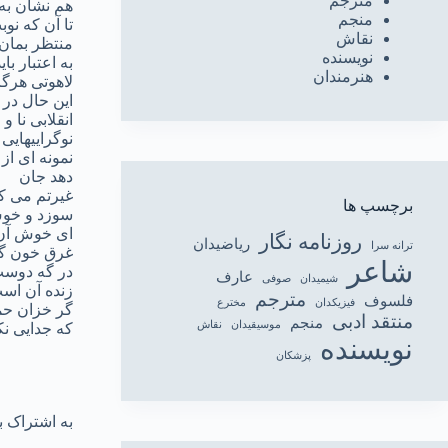
مترجم
هم نشان به 
منجم
تا آن که نو
نقاش
منتظر بمان
نویسنده
به اعتبار ب
هنرمندان
لاهوتی هرگ
این حال در 
انقلابی نا 
نوگراییهایی
نمونه ای از 
دهد جان
غیرتم می کش
برچسپ ها
سوزد و خوش
ای خوش آن 
روزنامه نگار
ریاضیدان
ترانه سرا
غرق خون گرد
شاعر
در گه دوست 
عارف
شیمیدان
صوفی
زنده آن اس
مترجم
فلسوف
فیزیکدان
مخترع
گر خزان حمل
منتقد ادبی
منجم
موسیقیدان
نقاش
که جدایی نکن
نویسنده
پزشکان
به اشتراک ب