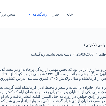
خانه
اخبار
زندگینامه
سخن بزرگ
هامی (لاهوتی)
اها
25/03/2003
دسته‌بندی نشده
,
زندگینامه
 و مبارزي ايراني بود که بخش مهمي از زندگي پرحادثه او در تبعيد گذ
شوروي (سابق). مرگ او هم سرانجام به سال ۱۳۳۶ 
لاهوتي, اصلش از کرمانشاه و سال ولادتش ۱۳۰۵ قمر
ر دامان خانواده با ادبيات و شعر و محيط ادبي کرمانشاه آشنا گرديد. 
 کمک مالي يکي از آشنايان پدر به تهران رفت و در همان ايام که کمتر 
ر و آزادي خواهي در روزنامه حبل المتين کلکته انتشار يافت و نام او بر
صف فدائيان آزادي قرار گرفت. اندکي بعد وارد ژاندارمري شد, که در
م بود که بر اثر يک سوءتفاهم ميانه اش با سوئديها به هم خورد و به ج