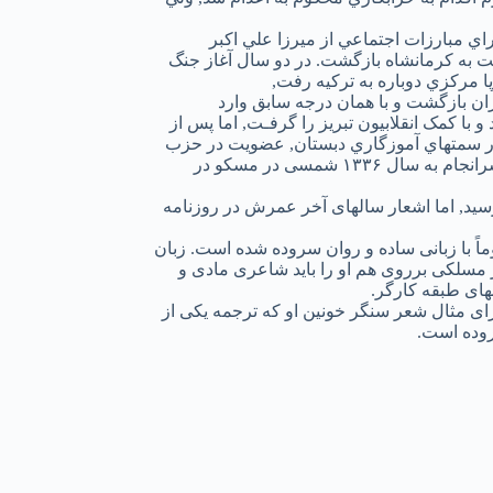
راي مبارزات اجتماعي از ميرزا علي اکبر
ت به کرمانشاه بازگشت. در دو سال آغاز جنگ
ا مرکزي دوباره به ترکيه رفت,
بريز به ايران بازگشت و با همان درجه سابق وارد
و با کمک انقلابيون تبريز را گرفـت, اما پس از
 در سمتهاي آموزگاري دبستان, عضویت در حزب
کمونیست, ریاست آکادمی علوم تاجکستان و وزارت معارف به سر برد تا این که سرانجام به سال ۱۳۳۶ شمسی در مسکو در
رسید, اما اشعار سالهای آخر عمرش در روزنامه
اً با زبانی ساده و روان سروده شده است. زبان
سلکی برروی هم او را باید شاعری مادی و
های طبقه کارگر.
ای مثال شعر سنگر خونین او که ترجمه یکی از