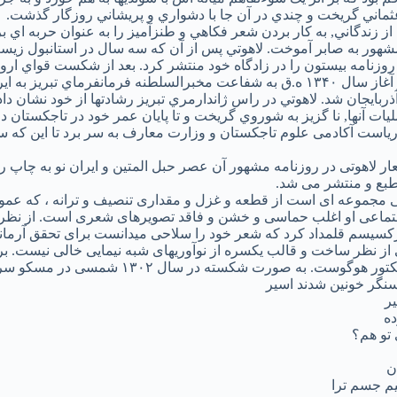
ثماني گريخت و چندي در آن جا با دشواري و پريشاني روزگار گذشت.
 از زندگاني, به کار بردن شعر فکاهي و طنزآميز را به عنوان حربه اي ب
شهور به صابر آموخت. لاهوتي پس از آن که سه سال در استانبول زيس
روزنامه بيستون را در زادگاه خود منتشر کرد. بعد از شکست قواي اروپ
تا اين که در آغاز سال ۱۳۴۰ ه.ق به شفاعت مخبرالسلطنه فرمانفرماي ت
ذربايجان شد. لاهوتي در راس ژاندارمري تبريز رشادتها از خود نشان داد 
ت آنها, نا گزيز به شوروي گريخت و تا پايان عمر خود در تاجکستان
ر لاهوتی در روزنامه مشهور آن عصر حبل المتین و ایران نو به چاپ 
طبع و منتشر می شد.
ی مجموعه ای است از قطعه و غزل و مقداری تنصیف و ترانه ، که عموم
ماعی او اغلب حماسی و خشن و فاقد تصویرهای شعری است. از نظر م
رکسیسم قلمداد کرد که شعر خود را سلاحی میدانست برای تحقق آرمان
از نظر ساخت و قالب یکسره از نوآوریهای شبه نیمایی خالی نیست. بر
وگوست. به صورت شکسته در سال ۱۳۰۲ شمسی در مسکو سروده است.
سنگر خونین شدند اسیر
یر
ده
 تو هم؟
ن
یم جسم ترا