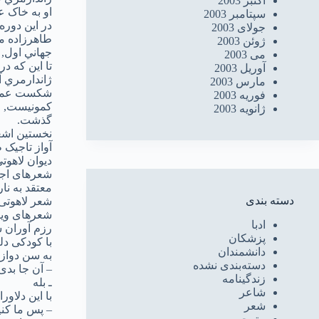
اکتبر 2003
او به خاک ع
سپتامبر 2003
در اين دوره
جولای 2003
طاهرزاده م
ژوئن 2003
جهاني اول, 
می 2003
آوریل 2003
ژاندارمري آ
مارس 2003
شکست عمليا
فوریه 2003
ژانویه 2003
گذشت.
نخستین اشعا
آواز تاجیک 
دیوان لاهوت
شعرهای اجت
معتقد به نا
دسته بندی
شعر لاهوتی 
شعرهای ویکتور ه
ادبا
رزم آوران 
پزشکان
با کودکی دل
دانشمندان
به سن دواز
دسته‌بندی نشده
– آن جا بدی
زندگینامه
ـ بله
شاعر
با این دلاورا
شعر
– پس ما کن