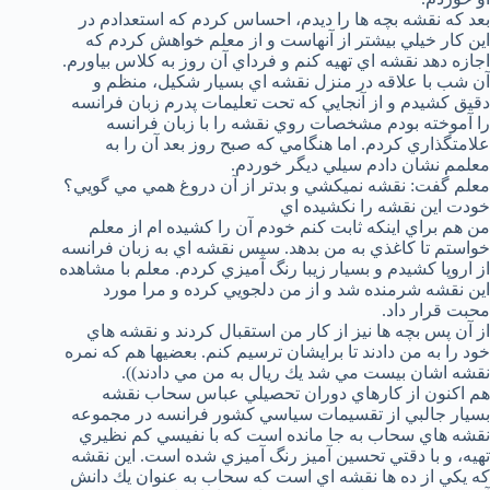
بعد كه نقشه بچه ها را ديدم، احساس كردم كه استعدادم در
اين كار خيلي بيشتر از آنهاست و از معلم خواهش كردم كه
اجازه دهد نقشه اي تهيه كنم و فرداي آن روز به كلاس بياورم.
آن شب با علاقه در منزل نقشه اي بسيار شكيل، منظم و
دقيق كشيدم و از آنجايي كه تحت تعليمات پدرم زبان فرانسه
را آموخته بودم مشخصات روي نقشه را با زبان فرانسه
علامتگذاري كردم. اما هنگامي كه صبح روز بعد آن را به
معلمم نشان دادم سيلي ديگر خوردم.
معلم گفت:‌ نقشه نميكشي و بدتر از آن دروغ همي مي گويي؟
خودت اين نقشه را نكشيده اي
من هم براي اينكه ثابت كنم خودم آن را كشيده ام از معلم
خواستم تا كاغذي به من بدهد. سپس نقشه اي به زبان فرانسه
از اروپا كشيدم و بسيار زيبا رنگ آميزي كردم. معلم با مشاهده
اين نقشه شرمنده شد و از من دلجويي كرده و مرا مورد
محبت قرار داد.
از آن پس بچه ها نيز از كار من استقبال كردند و نقشه هاي
خود را به من دادند تا برايشان ترسيم كنم. بعضيها هم كه نمره
نقشه اشان بيست مي شد يك ريال به من مي دادند)).
هم اكنون از كارهاي دوران تحصيلي عباس سحاب نقشه
بسيار جالبي از تقسيمات سياسي كشور فرانسه در مجموعه
نقشه هاي سحاب به جا مانده است كه با نفيسي كم نظيري
تهيه، و با دقتي تحسين آميز رنگ آميزي شده است. اين نقشه
كه يكي از ده ها نقشه اي است كه سحاب به عنوان يك دانش