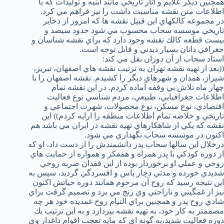
همچنين ديگر علايم و آثار تاريخي مانند ابنيه و توليدات كه با
اطلاعات متن نقشه مناسبت داشت را نيز فراهم مي كرد.
در مجموعه كالكهاي اين قبيل نقشه ها كه امروز از ذخاير
تاريخي موسسه سحاب محسوب مي شود حدود سيصد و
بيست قطعه كالك نقشه وجود دارد كه براي نقشه شناسان و
جغرافي دانان بسيار ديدني و قابل توجه است.
استاد سحاب از آن دوران نقل مي كند:
((بعد از تهيه نقشه تهران به ترتيب نقشه هاي اصفهان، تبريز،
شيراز، همدان و شهرهاي ديگر را كشيدم. نقشه اصفهان را با
چهار ماه تلاش بي وقفه آماده كردم. در اين نقشه تمام
اطلاعات جغرافيايي، طبيعي، مردم شناسي نوع فعاليت
اقتصادي، نوع مسكن، نوع محصولات، شهرت اجتماعي و
تاريخي و خلاصه تمام اطلاعات منطقه را ارايه كردم)) اين
نقشه كه يكي از شاهكارهاي تهيه نقشه در ايران مي باشد هم
اكنون در موسسه سحاب نگهداري مي شود.
درخلال اين سالها سحاب پدر دانشمندش را از دست داد، او كه
از دوره كودكي با پدر همراه و همفكر و همواره از حمايت هاي
روحي و عملي او برخوردار بوده از اين فقدان ضربه روحي
شديدي خورده و مدتي دچار ياس و افسردگي گرديد، سپس به
اين نتيجه رسيد كه روح آن مرحوم همانند دوره حياتش اكنون
نيز از غمگيني و ناراحتي وي رنج مي برد و تصميم گرفت براي
شادي روح پدر و همچنين براي التيام روح غمديده خود هر چه
مصممتر به كار خود، به تهيه نقشه بپردازد و به اين ترتيب يك
دوره فعاليت شديد،‌به گونه اي كه مايه تعجب اقوام داغدار وي