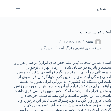
رش
ه
مشاهیر
حتوا
استاد عباس سحاب
06/04/2004
Sara
دسته‌بندی نشده
,
زندگینامه
8 دیدگاه
استاد عباس سحاب (پدر علم جغرافیای ایران)
در سال هزار و
سيصد و پانزده در خيابان شاه آن زمان تهران، نوجواني
دبيرستاني جمله اي از چند جهانگرد فرانسوي شنيد كه مسير
اصلي زندگي آينده وي را تعيين كرد. جهانگردان فرانسوي از
بابت اين مسئله كه كشوري به بزرگي ايران هنوز يك نقشه
راهنما براي پايتختش ندارد ايران و مردمانش را مورد سرزنش
و تحقير قرار داده بودند و او كه حس ميهن دوستي قوي داشت
پاسخي به اين تحقير نداشته و اين مساله سبب جريحه دار
شدن غرور وي گرديده بود. پسرك تحت تاثير اين برخورد و با
توجه به زمينه علاقه منديش به جغرافيا تصميم بزرگي را
گرفت. او قصد داشت نخستين نقشه توريستي تهران را تهيه