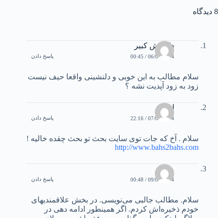
8 دیدگاه
داريوش كبير
پاسخ دادن
06/04/2004 / 00:45
سلام مطالب به اين خوبی و دلنشينی واقعا حيف نيست
زود به زود آپديت نشه ؟
ابی
پاسخ دادن
07/04/2004 / 22:16
سلام . آخ که جات توی سايت بحث تو بحث چقده خاليه !
http://www.bahs2bahs.com
ميلاد
پاسخ دادن
09/04/2004 / 00:48
سلام. مطالب جالبی می‌نويسی. در بخش علاقمنديهای
خودم ذخيره‌اش کردم. اگر همينطور ادامه دهی در