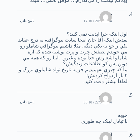
وبلاگم لينکت را می‌گذارم… موفق باشی… ميلاد
پژمان
پاسخ دادن
20/04/2004 / 17:10
اول اينکه چرا آپديت نمي کنيد؟
بعدش اينکه آقا جان اينجا سايت بيوگرافيه نه درج عقايد
يکي راجع به يکي ديگه. مثلا داشتم بيوگرافي شاملو رو
مي خوندم نصفش چرت و پرت نوشته شده که آره
شاملو اشعارش خدا بوده و غيرو…اينا رو که همه مي
دونن پس کو اطلاعات زندگيش؟
ما که چيزي نفهميديم جز يه تاريخ تولد شاملوي بزرگ و
۲ بار ازدواج کردنش!
لطفا بيشتر دقت کنيد.
مجتبی
پاسخ دادن
22/04/2004 / 06:10
خوبه
با تبادل لينک چه طوری
آیدین