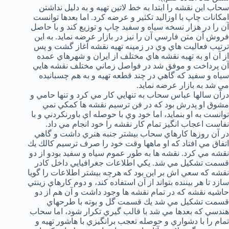
سحاب اين نقشه را ابتدا به خط لاتين تهيه و به دليل نداشتن
امكانات چاپ با اوزاليد تكثير و عرضه كرد. اما بعدها توانست
آن را در هزار نسخه سياه و سفيد چاپ و توزيع كند و با حاصل
فروش آن متن فارسي آن را نيز در بازار عرضه نمايد. به اين
ترتيب فعاليت هاي وي در زمينه تهيه نقشه آغاز گشت و پس
از آن او به تهيه نقشه هاي مختلف از ايران و شهرهاي عمده
آن پرداخت و موفق شد در فواصل زماني مختلف نقشه هايي
سياه و سفيد كه گاهي در چند قطعه تهيه و به هم چسبانيده
مي شد به بازار عرضه نمايد.
درآن سالها عباس سحاب به تنهايي كار مي كرد و تنها حامي و
مشوق او پدرش بود كه در فن ترسيم نقشه ها كمكي نمي
توانست به او بنمايد، اما خود وي با حوصله اي باورنكردني و با
نفاست اعجاب انگيز تمام كار نقشه را خود انجام مي داد.
در آن روزها كارهاي سحاب بيشتر جنبه هنري داشت و گاهي
اتفاق مي افتاد كه او ماهها وقت خود را صرف ترسيم كالك يك
نقشه مي كرد. نقشه ها به طور عموم سياه و سفيد بودو از دو
قسمت تشكيل مي شد. يكي اطلاعات جغرافيايي داخل كادر
نقشه كه سعي اش بر اين بود كه هرچه بيشتر اطلاعات را گويا
سازد تا هر بيننده بتواند از آن استفاده كند، و دوم كارهاي زينتي
حاشيه نقشه كه در تمام نقشه ها وجود داشت و آن هم از دو
قسمت تشكيل مي شد يك قسمت گل و بوته با طرحهاي
هندسي كه بعدها مي شد با قالب گيري تكرار شود، اما سحاب
تمام را با دشواري و حوصله تعجب برانگيزي با هاشور تهيه و