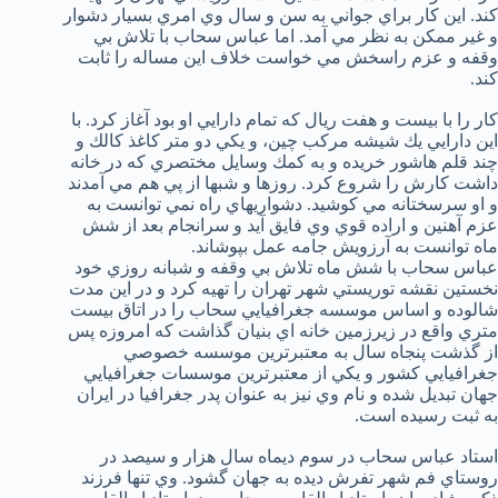
كند. اين كار براي جواني به سن و سال وي امري بسيار دشوار
و غير ممكن به نظر مي آمد. اما عباس سحاب با تلاش بي
وقفه و عزم راسخش مي خواست خلاف اين مساله را ثابت
كند.
كار را با بيست و هفت ريال كه تمام دارايي او بود آغاز كرد. با
اين دارايي يك شيشه مركب چين، و يكي دو متر كاغذ كالك و
چند قلم هاشور خريده و به كمك وسايل مختصري كه در خانه
داشت كارش را شروع كرد. روزها و شبها از پي هم مي آمدند
و او سرسختانه مي كوشيد. دشواريهاي راه نمي توانست به
عزم آهنين و اراده قوي وي فايق آيد و سرانجام بعد از شش
ماه توانست به آرزويش جامه عمل بپوشاند.
عباس سحاب با شش ماه تلاش بي وقفه و شبانه روزي خود
نخستين نقشه توريستي شهر تهران را تهيه كرد و در اين مدت
شالوده و اساس موسسه جغرافيايي سحاب را در اتاق بيست
متري واقع در زيرزمين خانه اي بنيان گذاشت كه امروزه پس
از گذشت پنجاه سال به معتبرترين موسسه خصوصي
جغرافيايي كشور و يكي از معتبرترين موسسات جغرافيايي
جهان تبديل شده و نام وي نيز به عنوان پدر جغرافيا در ايران
به ثبت رسيده است.
استاد عباس سحاب در سوم ديماه سال هزار و سيصد در
روستاي فم شهر تفرش ديده به جهان گشود. وي تنها فرزند