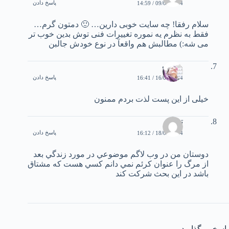
پاسخ دادن
09/05/2004 / 14:59
سلام رفقا! چه سايت خوبی دارين… 🙂 دمتون گرم…
فقط به نظرم يه نموره تغييرات فنی توش بدين خوب تر
می شه:) مطالبش هم واقعآ در نوع خودش جالبن
ويولت
پاسخ دادن
16/05/2004 / 16:41
خيلی از اين پست لذت بردم ممنون
توتيا
پاسخ دادن
18/05/2004 / 16:12
دوستان من در وب لاگم موضوعي در مورد زندگي بعد
از مرگ را عنوان كرئم نمي دانم كسي هست كه مشتاق
باشد در اين بحث شركت كند
پاسخی بگذارید