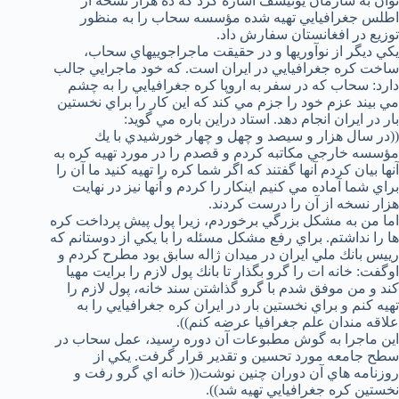
توان به سازمان يونيسف اشاره كرد كه ده هزار نسخه از
اطلس جغرافيايي تهيه شده مؤسسه سحاب را به منظور
توزيع در افغانستان سفارش داد.
يكي ديگر از نوآوريها و در حقيقت ماجراجوييهاي سحاب،
ساخت كره جغرافيايي در ايران است. كه خود ماجرايي جالب
دارد: سحاب كه در سفر به اروپا كره جغرافيايي را به چشم
مي بيند عزم خود را جزم مي كند كه اين كار را براي نخستين
بار در ايران انجام دهد. استاد دراين باره مي گويد:
((در سال هزار و سيصد و چهل و چهار خورشيدي با يك
مؤسسه خارجي مكاتبه كردم و قصدم را در مورد تهيه كره به
آنها بيان كردم آنها گفتند كه اگر شما كره را تهيه كنيد ما آن را
براي شما آماده مي كنيم اينكار را كردم و آنها نيز در نهايت
هزار نسخه از آن را درست كردند.
اما من به مشكل بزرگي برخوردم، زيرا پول پيش پرداخت كره
ها را نداشتم. براي رفع مشكل مسئله را با يكي از دوستانم كه
رييس بانك ملي ايران در ميدان ژاله سابق بود مطرح كردم و
اوگفت: خانه ات را گرو بگذار تا بانك پول لازم را برايت مهيا
كند و من موفق شدم با گرو گذاشتن سند خانه، پول لازم را
تهيه كنم و براي نخستين بار در ايران كره جغرافيايي را به
علاقه مندان علم جغرافيا عرضه كنم)).
اين ماجرا به گوش مطبوعات آن دوره رسيد، عمل سحاب در
سطح جامعه مورد تحسين و تقدير قرار گرفت. يكي از
روزنامه هاي آن دوران چنين نوشت(( خانه اي گرو رفت و
نخستين كره جغرافيايي تهيه شد)).