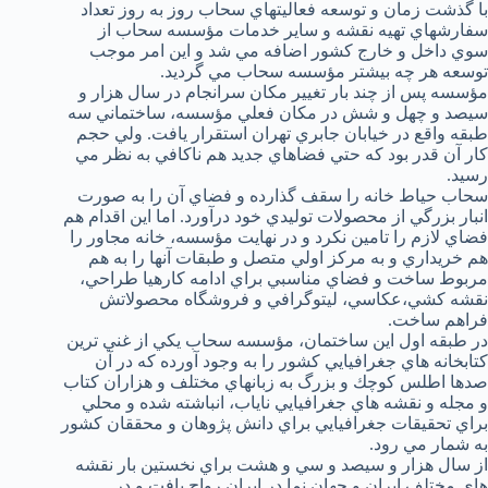
با گذشت زمان و توسعه فعاليتهاي سحاب روز به روز تعداد
سفارشهاي تهيه نقشه و ساير خدمات مؤسسه سحاب از
سوي داخل و خارج كشور اضافه مي شد و اين امر موجب
توسعه هر چه بيشتر مؤسسه سحاب مي گرديد.
مؤسسه پس از چند بار تغيير مكان سرانجام در سال هزار و
سيصد و چهل و شش در مكان فعلي مؤسسه، ساختماني سه
طبقه واقع در خيابان جابري تهران استقرار يافت. ولي حجم
كار آن قدر بود كه حتي فضاهاي جديد هم ناكافي به نظر مي
رسيد.
سحاب حياط خانه را سقف گذارده و فضاي آن را به صورت
انبار بزرگي از محصولات توليدي خود درآورد. اما اين اقدام هم
فضاي لازم را تامين نكرد و در نهايت مؤسسه، خانه مجاور را
هم خريداري و به مركز اولي متصل و طبقات آنها را به هم
مربوط ساخت و فضاي مناسبي براي ادامه كارهيا طراحي،
نقشه كشي،‌عكاسي، ليتوگرافي و فروشگاه محصولاتش
فراهم ساخت.
در طبقه اول اين ساختمان، مؤسسه سحاب يكي از غني ترين
كتابخانه هاي جغرافيايي كشور را به وجود آورده كه در آن
صدها اطلس كوچك و بزرگ به زبانهاي مختلف و هزاران كتاب
و مجله و نقشه هاي جغرافيايي ناياب، انباشته شده و محلي
براي تحقيقات جغرافيايي براي دانش پژوهان و محققان كشور
به شمار مي رود.
از سال هزار و سيصد و سي و هشت براي نخستين بار نقشه
هاي مختلف ايران و جهان نما در ايران رواج يافت و در