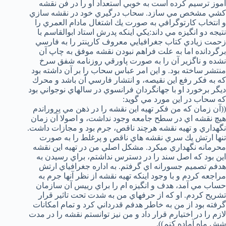
آموز ترسيم كرده است به خوبي استعداد او را در فن نقشه
كشي مشخص مي سازد. سحاب درگيري خود در نقشه سازي
و انتخاب كارتوگرافي به صورت يك اشتغال مادام العمري را
نتيجه دو انگيزه مي داند:‌يكي اينكه پدرش استاد ابوالقاسم با
زحمت زيادي كتاب جغرافيايي معروف كارپنتر را به فارسي
برگردانده اما به علت فراهم نبودن نقشه موفق به چاپ آن
نشده و ناگزير آن را به صورت پاورقي روزنامه شفق سرخ
منتشر ساخته بود. و اين امر عباس سحاب را بر آن داشته بود
كه به فكر رفع اين نقيصه، و انتشار فارسي آن باشد و محرك
ديگر برخورد او با جهانگردان فرانسوي در سالهاي نوجواني بود
كه سحاب در اين مورد مي گويد:
((آن زمان كه من فكر تهيه اين نقشه را در ذهن مي پروراندم
هيچ نقشه اي در سطح جامعه وجود نداشت، و اصولا آن زمان
نگهداري و تهيه نقشه هرچند ناقص، جرم بود و مجازات داشت.
تنها ارتش يك سري نقشه هاي ناقص و پرغلط را به صورت
محرمانه نگهداري ميكرد. مشكل اصلي من در تهيه اين نقشه
اين بود كه اصل سند را در دسترس نداشتم، براي رسيدن به
هدفم تصميم جسورانه اي گرفتم. به اداره جغرافياي ارتش
مراجعه كردم و با وجود اينكه تهيه نقشه از نظر آنها جرم به
حساب مي آمد، هدف و انگيزه ام را براي رييس آن سازمان
تشريح كردم. او كه از حرفهاي من به شدت تحت تاثير قرار
گرفته بود از من به خاطر هدفم قدرداني كرد و تمام امكانات
لازم را در اختيارم قرار داد و من نيز توانستم نقشه را در مدت
شش ماه آماده كنم)).