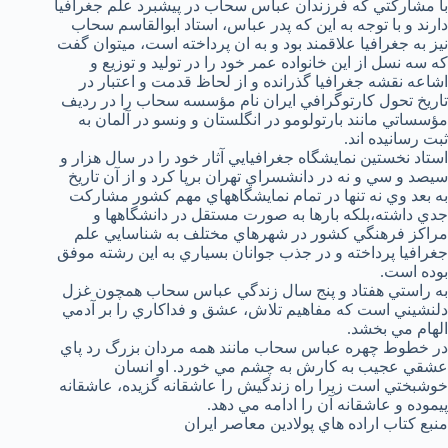
با مشاركتي كه فرزندان عباس سحاب در پيشبرد علم جغرافيا
دارند و با توجه به اين كه پدر عباس، استاد ابوالقاسم سحاب
نيز به جغرافيا علاقمند بود و به ان پرداخته است، ميتوان گفت
كه سه نسل از اين خانواده عمر خود را در توليد و توزيع و
اشاعه نقشه جغرافيا گذرانده و از لحاظ قدمت و اعتبار در
تاريخ تحول كارتوگرافي ايران نام مؤسسه سحاب را در رديف
مؤسساتي مانند بارتولومو در انگلستان و ونسو در آلمان به
ثبت رسانيده اند.
استاد نخستين نمايشگاه جغرافيايي آثار خود را در سال هزار و
سيصد و سي و نه در دانشسراي تهران برپا كرد و از آن تاريخ
به بعد وي نه تنها در تمام نمايشگاههاي مهم كشور مشاركت
جدي داشته،‌بلكه بارها به صورت مستقل در دانشگاهها و
مراكز فرهنگي كشور در شهرهاي مختلف به شناسايي علم
جغرافيا پرداخته و در جذب جوانان بسياري به اين رشته موفق
بوده است.
به راستي هفتاد و پنج سال زندگي عباس سحاب همچون غزل
دلنشيني است كه مفاهيم تلاش، عشق و فداكاري را بر آدمي
الهام مي بخشد.
در خطوط چهره عباس سحاب مانند همه مردان بزرگ رد پاي
عشقي عجيب به كارش به چشم مي خورد. او انسان
خوشبختي است زيرا راه زندگيش را عاشقانه گزيده، عاشقانه
پيموده و عاشقانه آن را ادامه مي دهد.
منبع كتاب اراده هاي پولادين معاصر ايران