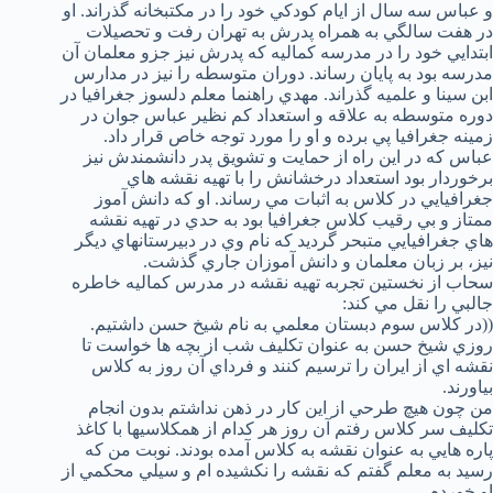
و عباس سه سال از ايام كودكي خود را در مكتبخانه گذراند. او
در هفت سالگي به همراه پدرش به تهران رفت و تحصيلات
ابتدايي خود را در مدرسه كماليه كه پدرش نيز جزو معلمان آن
مدرسه بود به پايان رساند. دوران متوسطه را نيز در مدارس
ابن سينا و علميه گذراند. مهدي راهنما معلم دلسوز جغرافيا در
دوره متوسطه به علاقه و استعداد كم نظير عباس جوان در
زمينه جغرافيا پي برده و او را مورد توجه خاص قرار داد.
عباس كه در اين راه از حمايت و تشويق پدر دانشمندش نيز
برخوردار بود استعداد درخشانش را با تهيه نقشه هاي
جغرافيايي در كلاس به اثبات مي رساند. او كه دانش آموز
ممتاز و بي رقيب كلاس جغرافيا بود به حدي در تهيه نقشه
هاي جغرافيايي متبحر گرديد كه نام وي در دبيرستانهاي ديگر
نيز، بر زبان معلمان و دانش آموزان جاري گذشت.
سحاب از نخستين تجربه تهيه نقشه در مدرس كماليه خاطره
جالبي را نقل مي كند:
((در كلاس سوم دبستان معلمي به نام شيخ حسن داشتيم.
روزي شيخ حسن به عنوان تكليف شب از بچه ها خواست تا
نقشه اي از ايران را ترسيم كنند و فرداي آن روز به كلاس
بياورند.
من چون هيچ طرحي از اين كار در ذهن نداشتم بدون انجام
تكليف سر كلاس رفتم آن روز هر كدام از همكلاسيها با كاغذ
پاره هايي به عنوان نقشه به كلاس آمده بودند. نوبت من كه
رسيد به معلم گفتم كه نقشه را نكشيده ام و سيلي محكمي از
او خوردم.