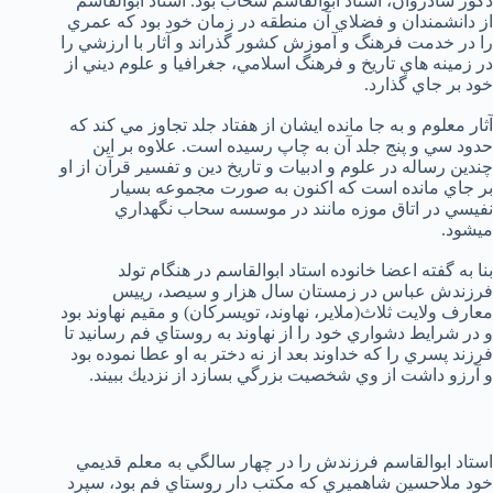
ذكور شادروان، استاد ابوالقاسم سحاب بود. استاد ابوالقاسم
از دانشمندان و فضلاي آن منطقه در زمان خود بود كه عمري
را در خدمت فرهنگ و آموزش كشور گذراند و آثار با ارزشي را
در زمينه هاي تاريخ و فرهنگ اسلامي، جغرافيا و علوم ديني از
خود بر جاي گذارد.
آثار معلوم و به جا مانده ايشان از هفتاد جلد تجاوز مي كند كه
حدود سي و پنج جلد آن به چاپ رسيده است. علاوه بر اين
چندين رساله در علوم و ادبيات و تاريخ دين و تفسير قرآن از او
بر جاي مانده است كه اكنون به صورت مجموعه بسيار
نفيسي در اتاق موزه مانند در موسسه سحاب نگهداري
ميشود.
بنا به گفته اعضا خانوده استاد ابوالقاسم در هنگام تولد
فرزندش عباس در زمستان سال هزار و سيصد، رييس
معارف ولايت ثلاث(ملاير، نهاوند، تويسركان) و مقيم نهاوند بود
و در شرايط دشواري خود را از نهاوند به روستاي فم رسانيد تا
فرزند پسري را كه خداوند بعد از نه دختر به او عطا نموده بود
و آرزو داشت از وي شخصيت بزرگي بسازد از نزديك ببيند.
استاد ابوالقاسم فرزندش را در چهار سالگي به معلم قديمي
خود ملاحسين شاهميري كه مكتب دار روستاي فم بود، سپرد