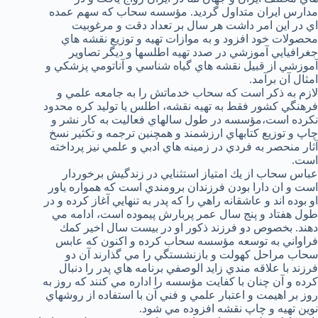
مدارس ايران متداول گرديد. مؤسسه سحاب كه سهم عمده
اي در اين امر داشت هر سال بر تعداد دقت و مرغوبيت
محصولات خود افزود و به موازات تهيه و توزيع نقشه هاي
جغرافيايي آموزشي در صدد تهيه اطلسها و ديگر تصاوير
آموزشي از قبيل نقشه هاي گياه شناسي و آناتومي پزشكي و
امثال آن برآمد.
لازم به ذكر است كه سحاب خدماتش را به جامعه علمي و
فرهنگي كشور فقط به تهيه نقشه، اطلس يا توليد كره محدود
نكرده است،‌مؤسسه در طول سالهاي فعاليت به كار نشر و
چاپ و توزيع كتابهاي ارزشمند و همچنين ترجمه و تكثير نسخ
آثار منحصر به فردي در زمينه هاي ادبي و علمي نيز پرداخته
است.
عباس سحاب از يك امتياز استثنايي در زندگيش برخوردار
است و ان دارا بودن فرزندان برومندي است كه همواره ياور
او بوده اند و عاشقانه راهي را كه پدر به تنهايي آغاز كرده و در
طول هفتاد و پنج سال عمر پربارش پيموده است، ادامه مي
دهند. بخصوص دو فرزند ذكور او در بيست سال اخير كمك
فراواني به توسعه مؤسسه سحاب كرده و اكنون كه عابس
سحاب مراحل كهولت و بازنشستگي را مي گذارند آن دو
فرزند با علاقه مندي زايد الوصفي برنامه هاي پدر را دنبال
كرده و آن چنان با كفايت مؤسسه را اداره مي كنند كه روز به
روز بر اهيمت و اعتبار علمي و فني آن با استفاده از روشهاي
نوين تهيه و چاپ نقشه افزوده مي شود.