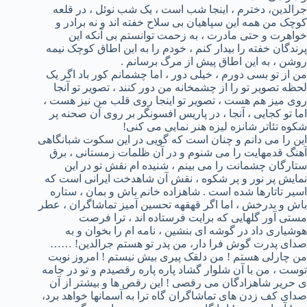
جرالدین، دخترم ، اینجا شب است ، یک شب نوئل ، در قلعه
کوچک من همه این سپاهیان بی سلاح خفته اند و نه برادر و
خواهرت و حتی مادرت ، به زحمت توانستم بی آنکه این
پرندگان خفته را بیدار کنم ، خودم را به این اطاق کوچک نیمه
روشن ، به این اطاق پیش از مرگ برسانم .
من از تو بسی دورم ، خیلی دور ، اما چشمانم کور باد اگر یک
لحظه تصویر تو را از چشمخانه من دور کنند ، تصویر تو آنجا
روی میز هم هست ، تصویر تو اینجا روی قلب من نیز هست ،
اما تو کجایی ، آنجا ، در پاریس افسونگر بر روی آن صحنه پر
شکوه تئاتر شانزه لیزه هنر نمایی می کنی!
این را می دانم و چنان است که گویی در این سکوت شبانگاهی
آهنگ قدمهایت را می شنوم و در آن ظلمات زمستانی ، برق
ستارگان چشمانت را می بینم ، شنیده ام نقش تو در این
نمایش پر نور و پر شکوه ، نقش آن شاهدخت ایرانی است که
اسیر تاتارها شده است . شاهزاده خانم باش و بمان ، ستاره
باش و بدرخش ، اما اگر قهقهه تحسین آمیز تماشاگران ، عطر
مستی آور گلهایی که برایت فرستاده اند ، ترا فرصت
هوشیاری داد در گوشه ای بنشین ، نامه ام را بخوان و به
صدای پدرت گوش فرا دار، من پدر تو هستم جرالدین! ……
من چارلی هستم ! من دلقک پیری بیش نیستم ! امروز نوبت
توست ، من با آن شلوار گشاد پاره پاره رقصیدم و تو در جامه
ی حریر شاهزادگان می رقصی ! این رقص ها و بیشتر از آن
صدای کف زدن های تماشاگران گاه ترا به آسمانها خواهد برد،