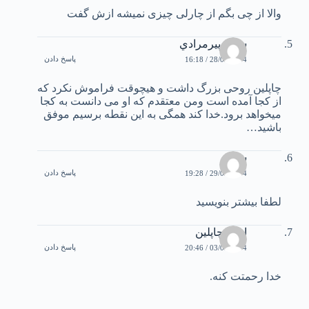
والا از چی بگم از چارلی چیزی نمیشه ازش گفت
سعيد پيرمرادي
پاسخ دادن
28/03/2004 / 16:18
چاپلين روحی بزرگ داشت و هيچوقت فراموش نکرد که
از کجا آمده است ومن معتقدم که او می دانست به کجا
ميخواهد برود.خدا کند همگی به این نقطه برسيم موفق
باشيد…
شيذر
پاسخ دادن
29/03/2004 / 19:28
لطفا بيشتر بنويسيد
امين چاپلين
پاسخ دادن
03/05/2004 / 20:46
خدا رحمتت کنه.