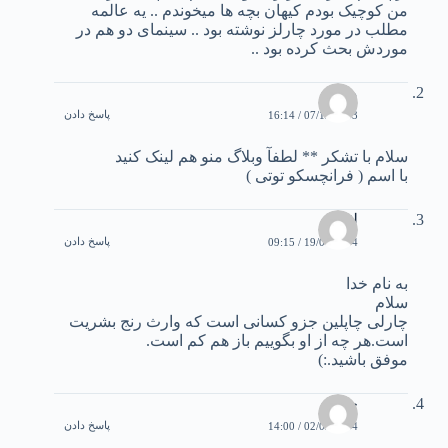
من کوچیک بودم کیهان بچه ها میخوندم .. یه عالمه
مطلب در مورد چارلز نوشته بود .. سینمای دو هم در
موردش بحث کرده بود ..
محمد
پاسخ دادن
07/12/2003 / 16:14
سلام با تشکر ** لطفآ وبلاگ منو هم لينک کنيد
با اسم ( فرانچسکو توتی )
لئو
پاسخ دادن
19/01/2004 / 09:15
به نام خدا
سلام
چارلی چاپلين جزو کسانی است که وارث رنج بشريت
است.هر چه از او بگوييم باز هم کم است.
موفق باشيد.:)
حمید
پاسخ دادن
02/02/2004 / 14:00