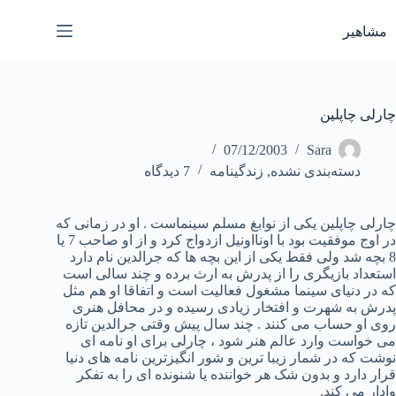
رش
ه
مشاهیر
حتوا
چارلی چاپلین
07/12/2003
Sara
دسته‌بندی نشده
,
زندگینامه
7 دیدگاه
چارلی چاپلین یکی از نوابغ مسلم سینماست . او در زمانی که
در اوج موفقیت بود با اونااونیل ازدواج کرد و از او صاحب 7 یا
8 بچه شد ولی فقط یکی از این بچه ها که جرالدین نام دارد
استعداد بازیگری را از پدرش به ارث برده و چند سالی است
که در دنیای سینما مشغول فعالیت است و اتفاقا او هم مثل
پدرش به شهرت و افتخار زیادی رسیده و در محافل هنری
روی او حساب می کنند . چند سال پیش وقتی جرالدین تازه
می خواست وارد عالم هنر شود ، چارلی برای او نامه ای
نوشت که در شمار زیبا ترین و شور انگیزترین نامه های دنیا
قرار دارد و بدون شک هر خواننده یا شنونده ای را به تفکر
وادار می کند.