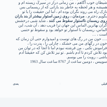
شیطان خوب آگاهم ، من زمانی دراز در سیرک زیسته ام و
همیشه و هر لحظه به خاطر بند بازانی که از ریسمانی بس
نازک راه می روند نگران بوده ام ، اما این حقیقت را با تو
بگویم دخترم ،
مردمان ، روی زمین استوار بیشتر از بند بازان
روی ریسمان نااستوار سقوط می کنند
، شاید شبی درخشش
گران بهاترین الماس این جهان ترا فریب دهد ، آن شب، این
الماس، ریسمان نا استوار تو خواهد بود و سقوط تو حتمی
است ، …
…. خون من در رگ های توست و امیدوارم حتی آن زمان که
خون در رگهای من می خشکد ، چارلی را ، پدرت را ،
فراموش نکنی ، من فرشته نبودم اما تا آنجا که در توان من
بود تلاش کردم تا آدم باشم . تو نیز تلاش کن که حقیقتا آدم
باشی ، رویت را می بوسم.
سوییس ، دومین ساعت از 8767 ساعت سال 1963
قبلی
بعدی