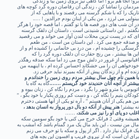
برو! آنجا هم برو ! اما گاهی نیز بروی زمین بیا و زندگی
مردمان را تماشا کن ، زندگی آن رقاصان دوره گرد کوچه های
تاریک را که با شکم گرسنه می رقصند و با پاهایی که از
بینوایی می لرزد ، من یکی از اینان بودم جرالدین ! …..
در آن شب های دور قصه ها با تو گفتم ، اما قصه خود را هرگز
نگفتم ، این داستانی شنیدنی است ، داستان آن دلقک گرسنه
ای که در پست ترین محلات لندن آواز می خواند و می رقصید
و صدقه جمع می کرد . این داستان من است ، من طعم
گرسنگی را چشیده ام ، من درد بی خانمانی را کشیده ام و از
این ها بیشتر ، من رنج حقارت آن دلقک دوره گرد را که
اقیانوسی از غرور در دلش موج می زد اما سکه صدقه رهگذر
خودخواهی آن را می خشکاند احساس کرده ام ، با اینهمه من
زنده ام و از زندگان پیش از آنکه بمیرند نباید حرفی زد.
با همین نام چهل سال بیشتر مردم روی زمین را خنداندم و
بیشتر از آنچه آنان خندیدند خود گریستم …….
گاه به گاه با
اتوبوس یا مترو شهر را بگرد ، مردم را نگاه کن ، زنان بیوه و
کودکان یتیم را نگاه کن ، و دست کم روزی یکبار با خود بگو ، ”
من هم یکی از آنان هستم ” ، آره تو یکی از آنها هستی دخترم
نه بیشتر!
هنر پیش از آنکه دو بال دور پرواز به انسان بدهد ،
اغلب دو پای او را نیز می شکند،
……
همیشه وقتی 2 فرانک خرج می کنی با خود بگو سومین سکه
مال من نیست ، این باید مال یک مرد گمنام باشد که امشب به
یک فرانک نیاز دارد . اگر از پول و سکه با تو حرف می زنم
برای آن است که از نیروی فریب و افسون این بچه های