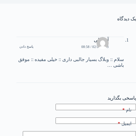
یک دیدگاه
آنشرلی
پاسخ دادن
02/11/2003 / 08:58
سلام :: وبلاگ بسيار جالبی داری :: خيلی مفيده :: موفق
باشی …
پاسخی بگذارید
*
نام
*
ایمیل