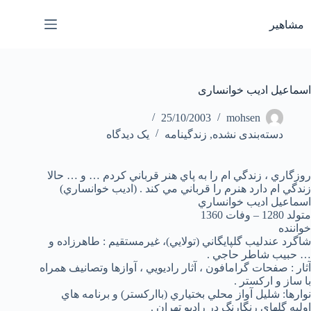
رش
ه
مشاهیر
حتوا
اسماعیل ادیب خوانساری
25/10/2003
mohsen
دسته‌بندی نشده
,
زندگینامه
یک دیدگاه
روزگاري ، زندگي ام را به پاي هنر قرباني كردم … و … حالا
زندگي ام دارد هنرم را قرباني مي كند . (اديب خوانساري)
اسماعيل اديب خوانساري
متولد 1280 – وفات 1360
خواننده
شاگرد عندليب گلپايگاني (تولايي)، غيرمستقيم : طاهرزاده و
… حبيب شاطر حاجي .
آثار : صفحات گرامافون ، آثار راديويي ، آوازها وتصانيف همراه
با ساز و اركستر .
نوارها: شليل آواز محلي بختياري (بااركستر) و برنامه هاي
اوليه گلهاي رنگارنگ در راديو تهران .