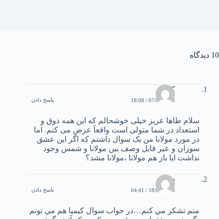
10 دیدگاه
کيميا
پاسخ دادن
07/06/2003 / 18:08
سلام طاها عزيز خيلی خوشحالم که اين همه ذوق و
استعداد در شما متولی است واقعآ عزض می کنم. اما
در مورد مولانا من يک سوال داشتم که اگر اين عشق
سوزان و عير قابل وصف بين مولانا و شمس وجود
نداشت ايا باز هم مولانا ،مولانا مشد؟
سعید
پاسخ دادن
18/07/2003 / 04:41
منم تشكر مي كنم…در جواب سوال كيميا هم مي تونم