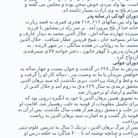
است. بها ولد مردی خوش سخن بوده و مجلس می گفته و
مردم بلخ به وی ارادت بسیار داشته اند.
دوران کودکی در سایه پدر
بها ولد بین سالهای ۶۱۶_۶۱۸ هجری قمری به قصد زیارت
خانه خدا از بلخ بیرون آمد . بر سر راه در نیشابور با فرزند
سیزده چهارده ساله اش ، جلال الدین محمد به دیدار عارف و
شاعر نسوخته جان ، شیخ فریدین عطار شتافت . جلال الدین
محمد، بنا به روایاتی در هجده سالگی ، در شهر لارنده ، به
فرمان پدرش با گوهر خاتون ، دختر خواجه لالای سمرقندی
ازدواج کرد.
دوران جوانی
پدرش به سال ۶۲۸ در گذشت و جوان بیست و چهار ساله به
خواهش مریدان یا بنا به وصیت پدر ، دنباله کار او را گرفت و
به وعظ و ارشاد پرداخت. دیری نگذشت که سید برهان الدین
محقق ترمذی به سال ۶۲۹ ه.ق به روم آمد و جلال الدین از
تعالیم و ارشاد او برخوردار شد.
به تشویق همین برهان الدین یا خود به انگیزه درونی بود که
برای تکمیل معلومات از قونیه به حلب رهسپار شد. اقامت او
در حلب و دمشق روی هم از هفت سال نگذشت. پس از آن به
قونیه باز گشت و به اشارت سید برهان الدین به ریاضت
پرداخت.
پس از مرگ برهان الدین ، نزدیک 5 سال به تدریس علوم دینی
پرداخت و چنانچه نوشته اند تا ۴۰۰ شاگرد به حلقه درس او