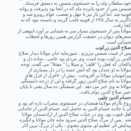
خود،سلطان ولد،را به جستجوی شمس به دمشق فرستاد .
شمس پس از حدود پانزده ماه که در آنجا بود پذیرفت و روانه
قونیه شد .اما این بار نیز با جهل و تعصب عوام روبرو شد و
ناگزیر به سال ۶۴۵ از قونیه غایب گردید و دانسته نبود که به
کجا رفت.
مولانا پس از جستجوی بسیار،سر به شیدایی بر آورد.انبوهی از
شعرهای دیوان در حقیقت گزارش همین روزها و لحظات
شیدایی است .
صلاح الدین زرکوب
پس از غیبت شمس تبریزی ، شورمایه جان مولانا دیدار صلاح
الدین زرکوب بوده است. وی مردی بود عامی ، ساده دل و
پاکجان که قفل را “قلف” و مبتلا را ” مفتلا” می گفت. توجه
مولانا به او چندان بود که آتش حسد را در دل بسیاری از
پیرامونیان مولانا بر افروخت . بیش از۷۰غزل از غزل های
مولانا به نام صلاح الدین زیور گرفته و این از درجه دلبستگی
مولانا به وی خبر می دهد . این شیفتگی ده سال یعنی تا پایان
عمر صلاح الدین دوام یافت.
حسام الدین چلپی
روح ناآرام مولاما همچنان در جستجوی مضراب تازه ای بود و
آن با جاذبه حسام الدین به حاصل آمد. حسام الدین از خاندانی
اهل فتوت بود. وی در حیات صلاح الدین از ارادتمندان مولانا
شد . پس از مرگ صلاح الدین سرود مایه جان مولانا و انگیزه
پیدایش اثر عظیم او، مثنوی معنوی ، یکی از بزرگ ترین آثار
ذوقی و اندیشه بشری ، را حاصل لحظه هایی از همین هم