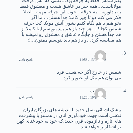
بگم شمس فقط يه جرقه بود…كسي كه آتش گرفت
مولاناست…همه چيز در عاشق هست و معشوق فقط
يه ياداوريه…يه جرقه…خوب اين جرقه مهمه…اصلا
فكر مي كنم دو تا چيز كاملا جدا هستن…اما اگر
بخواهيم با هم نگاه كنيم بشون آتش مولانا كجا جرقه
شمس كجا!!!…هر چند باز هم بايد بنويسم اينا كاملا از
هم جدا هستن و جايگاه عاشق و معشوق رو نميشه با
هم مقايسه كرد…و باز هم بايد بنويسم ممنون…(:
جواد
پاسخ دادن
13/09/2003 / 11:58
شمس در خارج اگر چه هست فرد
می توان هم مثل او تصویر کرد
مهدی.ب
پاسخ دادن
10/12/2003 / 11:23
بیشک اشنائی نسل جدید با اندیشه های بزرگان ایران
تلاشی است جهت خودباوری انان در همسو با پیشرفت
های تازه و ناازموده قرن جدید.که خود به خود غنای کهن
تر اشکارتر خواهد شد.