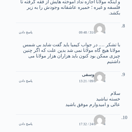
و اينكه مولانا اجازه نداد آموخته هايش از فقه گرفته تا
فلسفه و غيره ؛ خميره عاشقانه وجودش را به زير
بكشد.
علی
پاسخ دادن
31/03/2004 / 09:48
با تشکر …. در جواب کیمیا باید گفت شاید بی شمس
مولانا هیچ گاه مولانا نمی شد بدین علت که اگر چنین
چیزی ممکن بود کنون باید هزاران هزار مولانا می
داشتیم
بیژن یوسفی
پاسخ دادن
09/04/2004 / 13:21
سلام
خسته نباشيد
عالی و اميدوارم موفق باشيد
بهمن
پاسخ دادن
24/04/2004 / 17:32