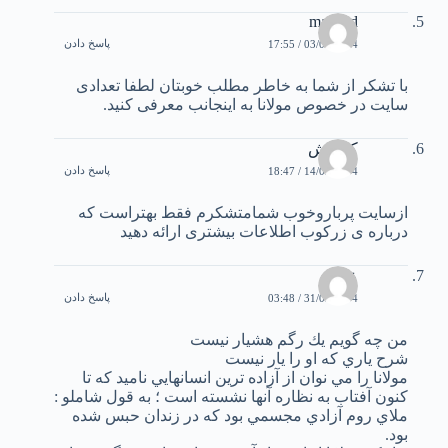
masoud
پاسخ دادن
03/01/2004 / 17:55
با تشکر از شما به خاطر مطلب خوبتان لطفا تعدادی
سایت در خصوص مولانا به اینجانب معرفی کنید.
کیانوش
پاسخ دادن
14/03/2004 / 18:47
ازسایت پرباروخوب شمامتشکرم فقط بهتراست که
درباره ی زرکوب اطلاعات بیشتری ارائه دهید
عادل
پاسخ دادن
31/03/2004 / 03:48
من چه گويم يك رگم هشيار نيست
شرح ياري كه او را يار نيست
مولانا را مي نوان از آزاده ترين انسانهايي ناميد كه تا
كنون آفتاب به نظاره آنها نشسته است ؛ به قول شاملو :
ملاي روم آزادي مجسمي بود كه در زندان حبس شده
بود.