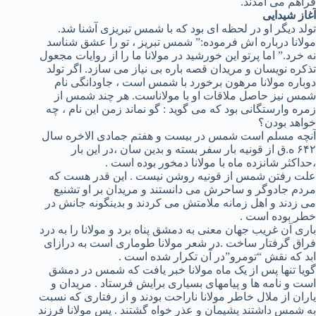
فراهم می آمدند.
آغاز شیدایی
تولد دیگر او در لحظه ای بود که با شمس تبریزی آشنا شد.
مولانا درباره اش فرموده:” شمس تبریز ، تو را عشق شناسد
نه خرد.” اما پرتو این خورشید در مولانا ما را از روایات مجعول
تذکره نویسان و مریدان قصه باره بی نیاز می سازد. اگر تولد
دوباره مولانا مرهون برخورد با شمس است ، جاودانگی نام
شمس نیز حاصل ملاقات او با مولاناست. هر چند شمس از
زمره وارستگانی بود که می گوید : گو نماند زمن این نام ، چه
خواهد بودن؟
آنچه مسلم است شمس در بیست و هفتم جمادی الاخره سال
۶۴۲ ه.ق از قونیه بار سفر بسته و بدین سان ،در این بار
،حداکثر شانزده ماه با مولانا دمخور بوده است .
علت رفتن شمس از قونیه روشن نیست . این قدر هست که
مردم جادوگر و ساحرش می دانستند و مریدان بر او تشنیع
می زدند و اهل زمانه ملامتش می کردند و بدینگونه جانش در
خطر بوده است .
باری آن غریب جهان معنی به دمشق پناه برد و مولانا را به درد
فراق گرفتار ساخت .در شعر مولانا طوماری است به درازای
ابد که نقش “تومرو”در آن تکرار شده است .
گويا تنها پس از یک ماه مولانا خبر یافت که شمس در دمشق
است و نامه ها و پیامهای بسیاری برایش فرستاد . مریدان و
یاران از ملال خاطر مولانا ناراحت بودند و از رفتاری که نسبت
به شمس داشتند پشیمان و عذر خواه گشتند . پس مولانا فرزند