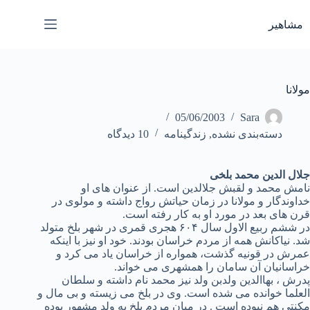
رش
ه
مشاهیر
حتوا
مولانا
05/06/2003
Sara
دسته‌بندی نشده
,
زندگینامه
10 دیدگاه
جلال الدین محمد بلخی
نامش محمد و لقبش جلالدین است. از عنوان های او
خداوندگار و مولانا در زمان حیاتش رواج داشته و مولوی در
قرن های بعد در مورد او به کار رفته است.
در ششم ربیع الاول سال ۶۰۴ هجری قمری در شهر بلخ متولد
شد. نیاکانش همه از مردم خراسان بودند. خود او نیز با اینکه
عمرش در قونیه گذشت، همواره از خراسان یاد می کرد و
خراسانیان آن سامان را همشهری می خواند.
پدرش ، بهاالدین ولدبن ولد نیز محمد نام داشته و سلطان
العلما خوانده می شده است. وی در بلخ می زیسته و بی مال و
مکنتی هم نبوده است . در میان مردم بلخ به ولد مشهور بوده