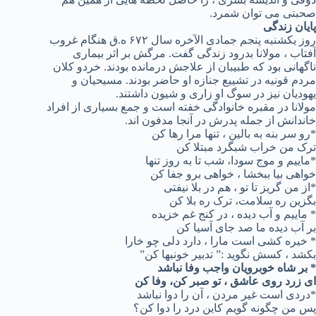
صحبتی می توان شمرد.
پایان زندگی
روز یکشنبه پنجم جمادی الآخره سال ۶۷۲ ه.ق هنگام غروب
آفتاب ، مولانا بدرود زندگی گفت. مرگش بر اثر بیماری
ناگهانی بود که طبیبان از علاجش درمانده بودند. خردو کلان
مردم قونیه در تشییع جنازه او حاضر بودند. مسیحیان و
یهودیان نیز در سوگ او زاری و شیون داشتند.
مولانا در مقبره خانوادگی خفته است و جمع بسیاری از افراد
خاندانش از جمله پدرش در آنجا مدفون اند.
*رو سر بنه به بالین ، تنها مرا رها کن
ترک من خراب شبگرد مبتلا کن
*ماییم و موج سودا، شب تا به روز تنها
خواهی بیا ببخشا ، خواهی برو جفا کن
*از من گریز تا تو ، هم در بلا نیفتی
بگزین ره سلامت، ترک ره بلا کن
* ماییم و آب دیده ، در کنج غم خزیده
بر آب دیده ما صد جای آسیا کن
* خیره کشی است مارا ، دارد دلی چو خارا
بکشد ، کسش نگوید :” تدبیر خونبها کن”
* بر شاه خوبرویان واجب وفا نباشد
ای زرد روی عاشق ، تو صبر کن، وفا کن
*دردی است غیر مردن ، آن را دوا نباشد
پس من چگونه گویم کاین درد را دوا کن؟