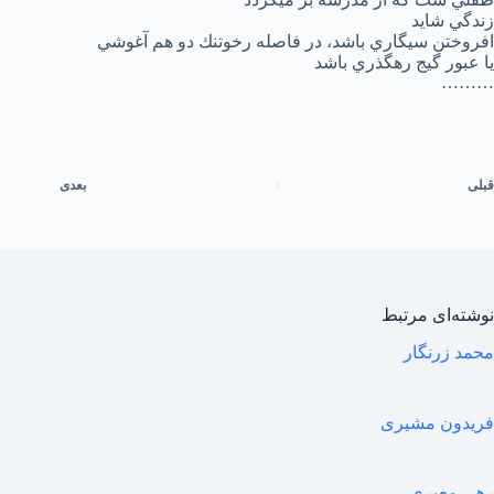
زندگي شايد
افروختن سيگاري باشد، در فاصله رخوتنك دو هم آغوشي
يا عبور گيج رهگذري باشد
………
قبلی
بعدی
نوشته‌ای مرتبط
محمد زرنگار
فریدون مشیری
رهی معیری