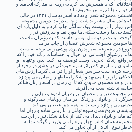
اختلافاتی که با همسرش پیدا کرد به زودی به متارکه انجامید و
از دیدار تنها فرزندش محروم ماند.
نخستین مجموعه شعر او به نام اسیر به سال ۱۳۳۱ در حالی
که هفده سال بیشتر نداشت از چاپ درآمد. دومین مجموعه
اش دیوار را در بیست ویک سالگی چاپ کرد و به دلیل پاره ای
گستاخی ها و سنت شکنی ها مورد نقد و سرزنش قرار
گرفت. بیست و دو سال بیشتر نداشت که به رغم آن ملامت
ها سومین مجموعه شعرش عصیان از چاپ درآمد.
فروغ در مجموعه اسیر بدون پرده پوشی و بی توجه به سنت
ها و ارزشهای اجتماعی آن احوال و احساسات زنانه خود را که
در واقع زندگی تجربی اوست توصیف می کند. اندوه و تنهایی و
ناامیدی و ناباوری که براثر سرماخوردگی در عشق در وجود او
رخنه کرده است سراسر اشعار او را فرا می گیرد. ارزش های
اخلاقی را زیر پا می نهد و آشکارا به اظهار و تمایل می پردازد
و در واقع مضمون جدیدی که تا آن زمان در اشعار زنان شاعر
سابقه نداشته است می آفریند.
در مجموعه ديوار و عصيان نيز به بيان اندوه و تنهايی و
سرگردانی و ناتوانی و زندگی در ميان روياهای بيمارگونه و
تخيلی می پردازد و نسبت به همه چيز عصيان می كند.
بدينسان فروغ همان شيوه توللی را با زبانی ساده و روان اما
كم مايه و ناتوان دنبال می كند. از لحاظ شكل نيز در اين سه
مجموعه همان قالب چهار پاره را می پذيرد و گهگاه تنها به
خاطر تنوع ، اندكی از آن تجاوز می كند.