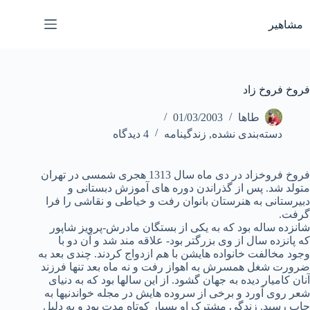
رش
ه
مشاهیر
حتوا
فروخ فروخ زاد
طاها
01/03/2003
دسته‌بندی نشده
,
زندگینامه
4 دیدگاه
فروخ فروخزاد در دی ماه سال 1313 هجری شمسی در تهران
متولد شد. پس از گذراندن دوره های آموزش دبستانی و
دبیرستانی به هنرستان بانوان رفت و خیاطی و نقاشی را فرا
گرفت.
شانزده ساله بود که به یکی از بستگان مادرش-پرویز شاپور
که پانزده سال از وی بزرگتر بود- علاقه مند شد و آن دو با
وجود مخالفت خانواده هایشن با هم ازدواج کردند. چندی بعد به
ضرورت شغل همسرش به اهواز رفت و نه ماه بعد تنها فرزند
آنان کامیار دیده به جهان گشود. از این سالها بود که به دنیای
شعر روی آورد و برخی از سروده هایش در مجله خواندنیها به
چاپ رسید. زندگی مشترک او بسیار کوتاه مدت بود و به دلیل