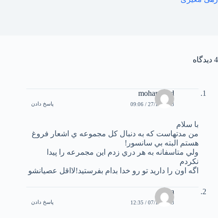
4 دیدگاه
mohammad
پاسخ دادن
27/11/2003 / 09:06
با سلام
من مدتهاست كه به دنبال كل مجموعه ي اشعار فروغ
هستم البته بي سانسور!
ولي متاسفانه به هر دري زدم اين مجمرعه را پيدا
نكردم
اگه اون را داريد تو رو خدا بدام بفرستيد!لااقل عصيانشو
reza
پاسخ دادن
07/12/2003 / 12:35