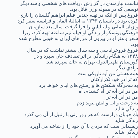
تناسب نيازمندی در گزارش دريافت های شخصی و سه ديگر
توسعی كه در مقوله وزن قائل بود.
فروغ پس از آنكه در تهيه چندين فيلم ابراهيم گلستان را ياري
كرده بود در تابستان ۱۳۴۳ به ايتاليا، آلمان و فرانسه سفر كرد
و زبان آلماني و ايتاليايي را فرا گرفت. سال بعد سازمان
فرهنگي يونسكو از زندگي او فيلم نيم ساعته تهيه كرد، زيرا
شعر و هنر او در بيرون از مرزهاي ايران به خوبي مطرح شده
بود.
فروغ فروخزاد سي و سه سال بيشتر نداشت كه در سال
۱۳۴۸ به هنگام رانندگي بر اثر تصادف جان سپرد و در
گورستان ظهيرالدوله تهران به خاك سپرده شد.
تولدي ديگر
همه هستي من آيه تاريكي ست
كه ترا در خود تكراركنان
به سحرگاه شكفتن ها و رستن هاي ابدي خواهد برد
من در اين آيه ترا آه كشيدم، آه
من در اين آيه ترا
به درخت و آب و آتش پيوند زدم
زندگي شايد
يك خيابان درازست كه هر روز زني با زنبيل از آن مي گذرد
زندگي شايد
ريسماني ست كه مردي با آن خود را از شاخه مي آويزد
زندگي شايد
طفلي ست كه از مدرسه بر ميگردد