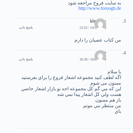
به سايت فروخ مراجعه شود
http://www.foroogh.de
khosrow
پاسخ دادن
14/12/2003 / 23:52
من كتاب عصيان را دارم
amir
پاسخ دادن
10/01/2004 / 10:39
با سلام
اگه لطف كنيد مجموعه اشعار فروغ را براي بفرستيد
ممنون مي شوم
اين كه مي گم كل مجموعه اخه تو بازار اشعار خاصي
هست ولي كل اشعار پيدا نمي شه
باز هم ممنون
من منتظر مي مونم
باي