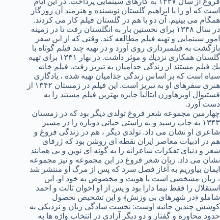
فروغ از سال ۱۳۳۷ به كارهای سينمايی پرداخت. در اين ايام
است كه او را با ابراهيم گلستان نويسنده و هنرمند آن روزگار
همگام می بينيم. آن دو با هم در گلستان فيلم كار می كردند.
در سال ۱۳۳۸ برای نخستين بار به انگلستان رفت تا در زمينه
امور سينمايی و تهيه فيلم مطالعه كند. وقتی كه از اين سفر
بازگشت به فيلمبرداری روی آورد و در تهيه چند فيلم گوتاه با
گلستان همكاری نزديك و موثر داشت. در بهار ۱۳۴۱ برای تهيه
يك فيلم مستند از زندگی جذاميان به تبريز رفت. فيلم خانه
سياه است كه بر اساس زندگی جذاميان تهيه شده ، يادگاری
هنری سفرهای او به تبريز است. اين فيلم در زمستان ۱۳۴۲ از
فستيوال اوبرهاوزن ايتاليا جايزه بهترين فيلم مستند را به
دست آورد.
چهارمين مجموعه شعر فروغ تولدی ديگر بود كه در زمستان
۱۳۴۳ به چاپ رسيد و به راستی حياتی دوباره را در مسير
شاعری او نشان می داد. تولدی ديگر ، هم در زندگی فروغ و
هم در ادبيات معاصر ايران نقطه ای روشن بود كه ژرفای
شعر و دنيای تفكرات شاعرانه را به گونه ای نوين و بی همانند
نشان می داد. زبان شعر فروغ در اين مجموعه و نيز مجموعه
ایمان بياوريم به آغاز فصل سرد كه پس از مرگ او منتشر شد
، زبان مشخصی است با هويت و مخصوص به خود او. اين
استقلال را فقط نيما دارا بود و پس از او اخوان ثالث و احمد
شاملو ﴿در شهرهای بی وزنش﴾ و اين تشخيص نحصول
كوشش چندين جانبه اوست: نخست سادگی زبان و نزديكی به
حدود محاوره و گفتار و دو ديگر آزادی در انتخاب واژه ها به