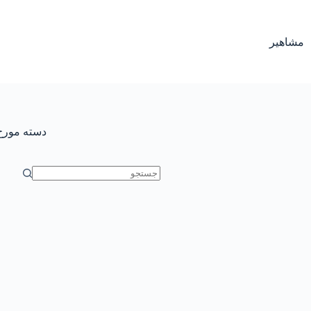
رش
ه
حتوا
مشاهیر
دسته
مورخ
بدون
نتیجه