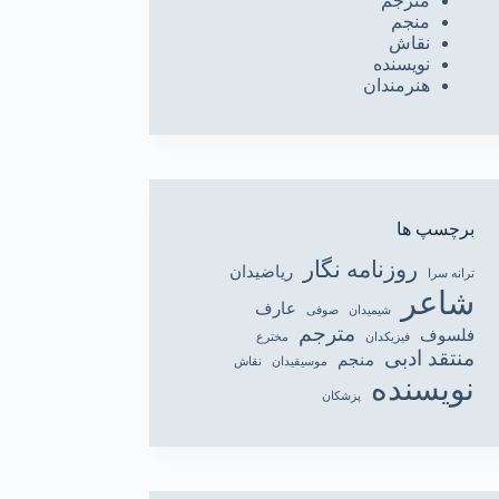
مترجم
منجم
نقاش
نویسنده
هنرمندان
برچسپ ها
روزنامه نگار
ریاضیدان
ترانه سرا
شاعر
عارف
شیمیدان
صوفی
مترجم
فلسوف
فیزیکدان
مخترع
منتقد ادبی
منجم
موسیقیدان
نقاش
نویسنده
پزشکان